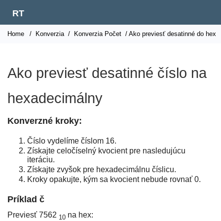
RT
Home
/
Konverzia
/
Konverzia Počet
/ Ako previesť desatinné do hex
Ako previesť desatinné číslo na
hexadecimálny
Konverzné kroky:
Číslo vydelíme číslom 16.
Získajte celočíselný kvocient pre nasledujúcu
iteráciu.
Získajte zvyšok pre hexadecimálnu číslicu.
Kroky opakujte, kým sa kvocient nebude rovnať 0.
Príklad č
Previesť 7562
na hex:
10