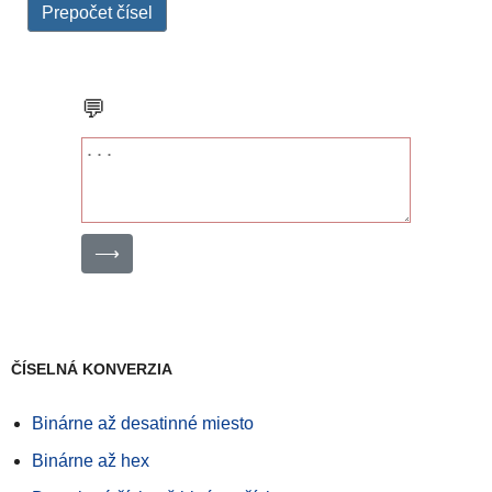
Prepočet čísel
💬
⟶
ČÍSELNÁ KONVERZIA
Binárne až desatinné miesto
Binárne až hex