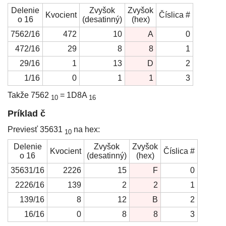
Delenie
Zvyšok
Zvyšok
Kvocient
Číslica #
o 16
(desatinný)
(hex)
7562/16
472
10
A
0
472/16
29
8
8
1
29/16
1
13
D
2
1/16
0
1
1
3
Takže 7562
= 1D8A
10
16
Príklad č
Previesť 35631
na hex:
10
Delenie
Zvyšok
Zvyšok
Kvocient
Číslica #
o 16
(desatinný)
(hex)
35631/16
2226
15
F
0
2226/16
139
2
2
1
139/16
8
12
B
2
16/16
0
8
8
3