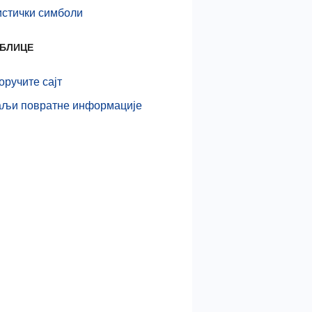
истички симболи
АБЛИЦЕ
ручите сајт
љи повратне информације