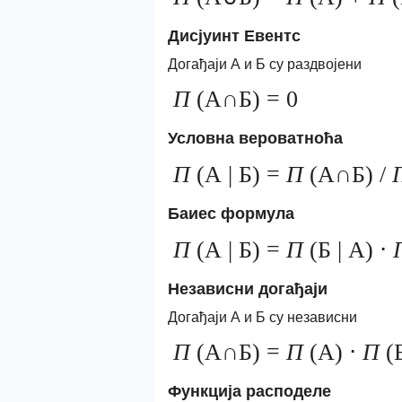
Дисјуинт Евентс
Догађаји А и Б су раздвојени
П
(А∩Б) = 0
Условна вероватноћа
П
(А | Б) =
П
(А∩Б) /
Баиес формула
П
(А | Б) =
П
(Б | А) ⋅
Независни догађаји
Догађаји А и Б су независни
П
(А∩Б) =
П
(А) ⋅
П
(
Функција расподеле