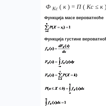
Ф
(
к
) =
П
(
Кс
≤
к
Кс
Функција масе вероватноће
Функција густине вероватно