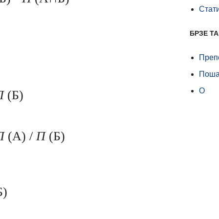
Стат
БРЗЕ Т
Препо
Поша
О
П
(Б)
П
(А) /
П
(Б)
Б)