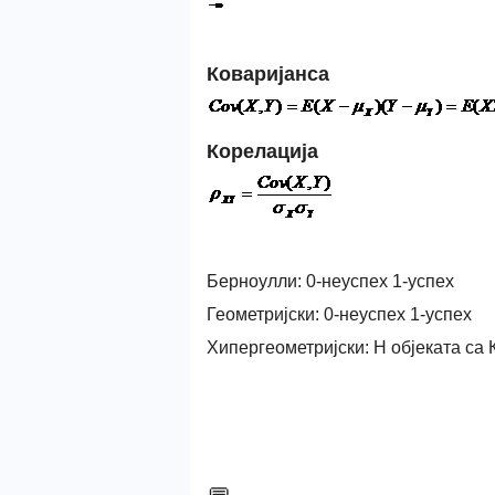
Коваријанса
Корелација
Берноулли: 0-неуспех 1-успех
Геометријски: 0-неуспех 1-успех
Хипергеометријски: Н објеката са К 