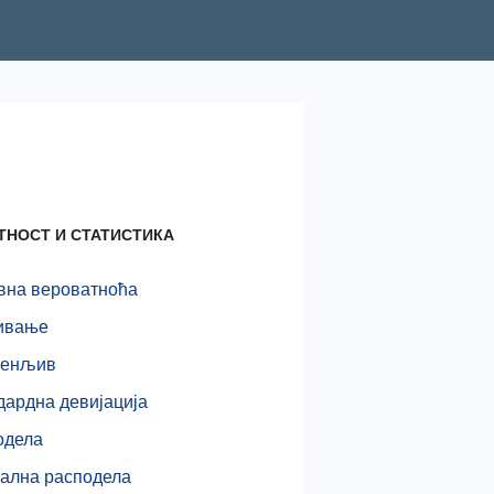
ТНОСТ И СТАТИСТИКА
вна вероватноћа
ивање
енљив
дардна девијација
одела
ална расподела