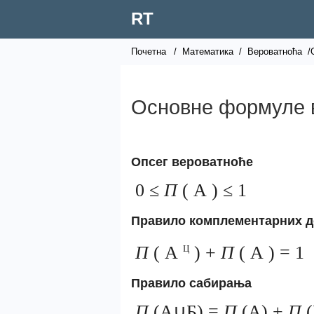
RT
Почетна
/
Математика
/
Вероватноћа
/
Основне формуле 
Опсег вероватноће
0 ≤
П
(
А
) ≤ 1
Правило комплементарних д
П
(
А
) +
П
(
А
) = 1
Ц
Правило сабирања
П
(А∪Б) =
П
(А) +
П
(