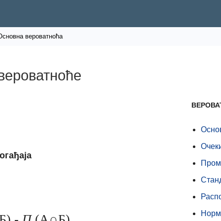
Основна вероватноћа
вероватноће
ВЕРОВА
Осно
Очек
огађаја
Пром
Стан
Расп
Норм
Б) -
П
(А∩Б)