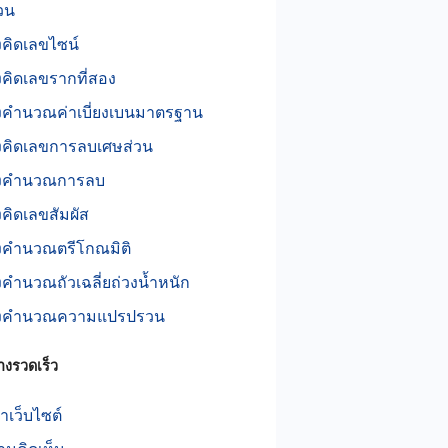
วน
องคิดเลขไซน์
องคิดเลขรากที่สอง
องคำนวณค่าเบี่ยงเบนมาตรฐาน
องคิดเลขการลบเศษส่วน
่องคำนวณการลบ
องคิดเลขสัมผัส
องคำนวณตรีโกณมิติ
องคำนวณถัวเฉลี่ยถ่วงน้ำหนัก
่องคำนวณความแปรปรวน
างรวดเร็ว
เว็บไซต์