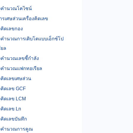
่องคำนวณโคไซน์
รเศษส่วนเครื่องคิดเลข
องคิดเลขกอง
องคำนวณการเติบโตแบบเอ็กซ์โป
ียล
องคำนวณเลขชี้กำลัง
่องคำนวณแฟกทอเรียล
องคิดเลขเศษส่วน
องคิดเลข GCF
องคิดเลข LCM
องคิดเลข Ln
องคิดเลขบันทึก
่องคำนวณการคูณ