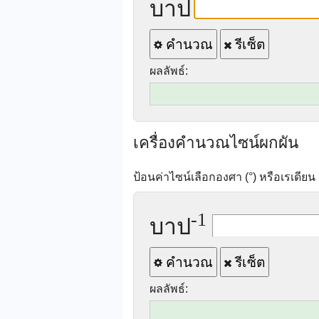
บาป
คำนวณ
รีเซ็ต
ผลลัพธ์:
เครื่องคำนวณไซน์ผกผัน
ป้อนค่าไซน์เลือกองศา (°) หรือเรเดียน 
-1
บาป
คำนวณ
รีเซ็ต
ผลลัพธ์: