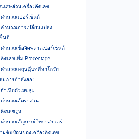
ณเศษส่วนเครื่องคิดเลข
องคำนวณเปอร์เซ็นต์
องคำนวณการเปลี่ยนแปลง
ซ็นต์
องคำนวณข้อผิดพลาดเปอร์เซ็นต์
องคิดเลขเพิ่ม Precentage
่องคำนวณทฤษฎีบทพีทาโกรัส
้สมการกำลังสอง
งกำเนิดตัวเลขสุ่ม
องคำนวณอัตราส่วน
องคิดเลขรูท
องคำนวณสัญกรณ์วิทยาศาสตร์
มซับซ้อนของเครื่องคิดเลข