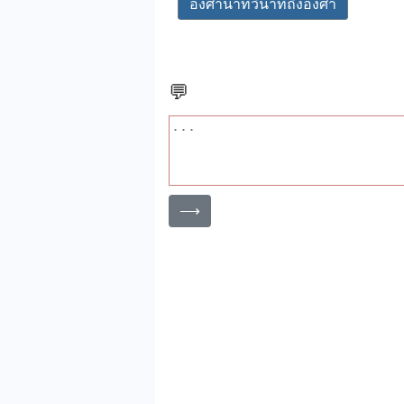
องศานาทีวินาทีถึงองศา
💬
⟶