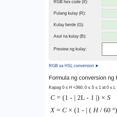
RGB hex code (#):
Pulang kulay (R):
Kulay berde (G):
Asul na kulay (B):
Preview ng kulay:
RGB sa HSL conversion ►
Formula ng conversion n
Kapag 0 ≤
H
<360, 0 ≤
S
≤ 1 at 0 ≤
L
C
= (1 - | 2L - 1 |) ×
S
X
=
C
× (1 - | (
H
/ 60 °)