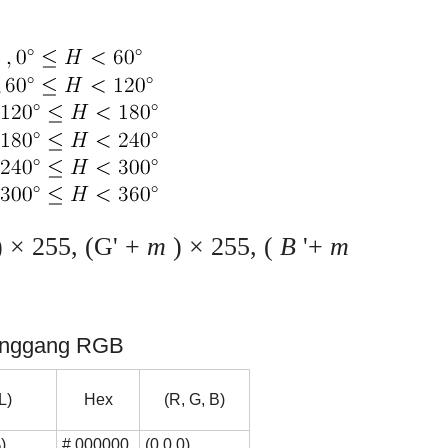
 × 255, (G' +
m
) × 255, (
B
'+
m
hanggang RGB
L)
Hex
(R, G, B)
)
# 000000
(0,0,0)