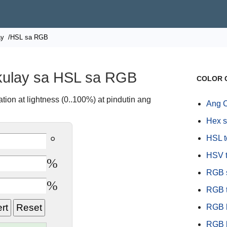
ay
/HSL sa RGB
kulay sa HSL sa RGB
COLOR 
ation at lightness (0..100%) at pindutin ang
Ang 
Hex 
°
HSL 
HSV 
%
RGB 
%
RGB t
RGB 
RGB 