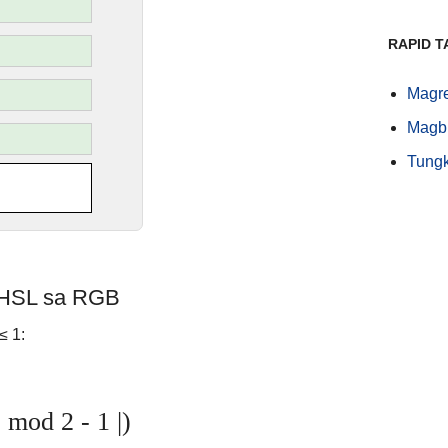
RAPID T
Magr
Magbi
Tungk
g HSL sa RGB
≤ 1:
 mod 2 - 1 |)