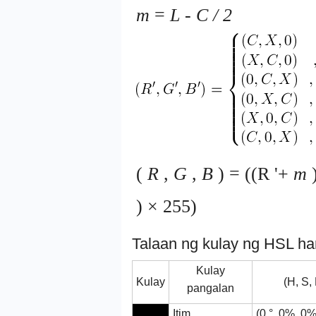
m
=
L
-
C / 2
(
R
,
G
,
B
) = ((R '+
m
)
) × 255)
Talaan ng kulay ng HSL 
Kulay
Kulay
(H, S, 
pangalan
Itim
(0 °, 0%, 0%