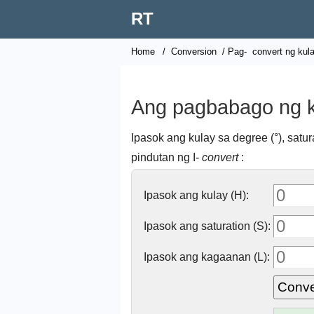
RT
Home
/
Conversion
/ Pag-
convert ng kul
Ang pagbabago ng 
Ipasok ang kulay sa degree (°), satur
pindutan ng I-
convert
:
Ipasok ang kulay (H):
Ipasok ang saturation (S):
Ipasok ang kagaanan (L):