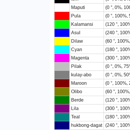
Maputi
(0 °, 0%, 1
Pula
(0 °, 100%,
Kalamansi
(120 °, 100
Asul
(240 °, 100
Dilaw
(60 °, 100%
Cyan
(180 °, 100
Magenta
(300 °, 100
Pilak
(0 °, 0%, 7
kulay-abo
(0 °, 0%, 5
Maroon
(0 °, 100%,
Olibo
(60 °, 100%
Berde
(120 °, 100
Lila
(300 °, 100
Teal
(180 °, 100
hukbong-dagat
(240 °, 100