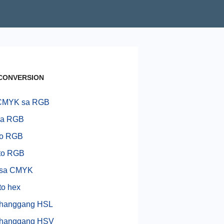
CONVERSION
CMYK sa RGB
sa RGB
to RGB
to RGB
sa CMYK
o hex
hanggang HSL
hanggang HSV