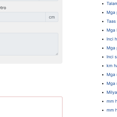
Tala
tro
Mga 
cm
Taas
Mga 
Inci
Mga 
Inci
km h
Mga 
Mga 
Mily
mm h
mm h