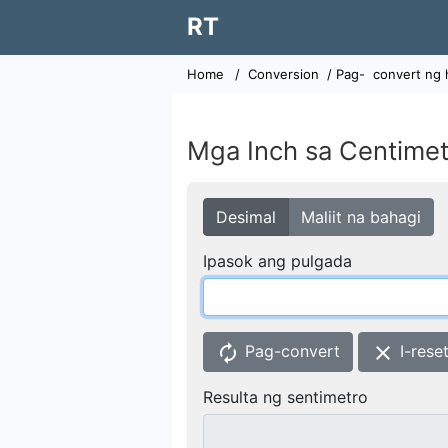
RT
Home
/
Conversion
/ Pag-
convert ng 
Mga Inch sa Centimet
Desimal
Maliit na bahagi
Ipasok ang pulgada
autorenew
clear
Pag-convert
I-rese
Resulta ng sentimetro