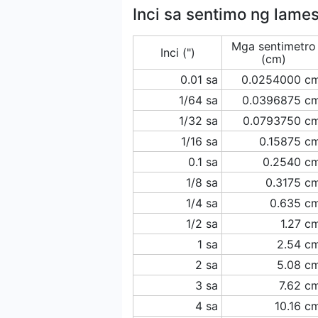
Inci sa sentimo ng lame
Mga sentimetro
Inci (")
(cm)
0.01 sa
0.0254000 c
1/64 sa
0.0396875 c
1/32 sa
0.0793750 c
1/16 sa
0.15875 c
0.1 sa
0.2540 c
1/8 sa
0.3175 c
1/4 sa
0.635 c
1/2 sa
1.27 c
1 sa
2.54 c
2 sa
5.08 c
3 sa
7.62 c
4 sa
10.16 c