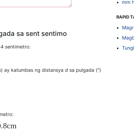
mm h
RAPID 
Magr
gada sa sent sentimo
Magb
4 sentimetro:
Tung
m) ay katumbas ng distansya
d
sa pulgada (″)
metro:
0.8cm