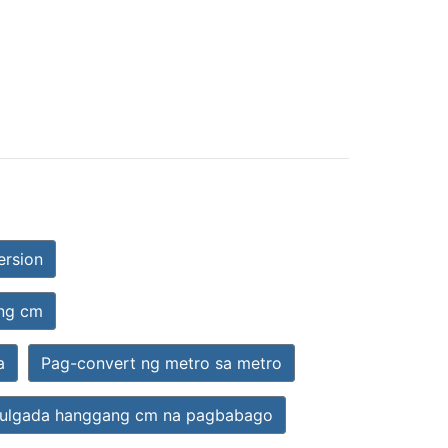
ersion
ng cm
a
Pag-convert ng metro sa metro
pulgada hanggang cm na pagbabago