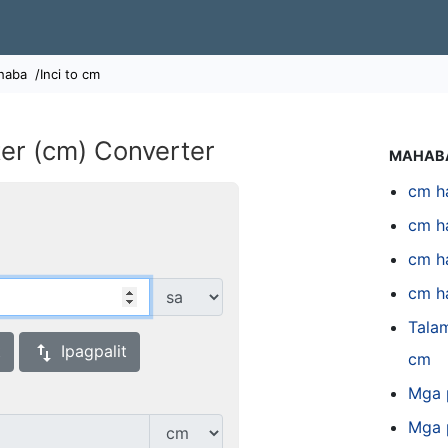
haba
/Inci to cm
er (cm) Converter
MAHAB
cm h
cm h
cm h
cm h
Tala
swap_vert
t
Ipagpalit
cm
Mga 
Mga 