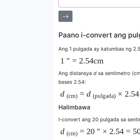
⟶
Paano i-convert ang pul
Ang 1 pulgada ay katumbas ng 2.5
1 ″ = 2.54cm
Ang distansya
d
sa sentimetro (c
beses 2.54:
d
=
d
× 2.54
(cm)
(pulgada)
Halimbawa
I-convert ang 20 pulgada sa senti
d
= 20 ″ × 2.54 = 5
(cm)