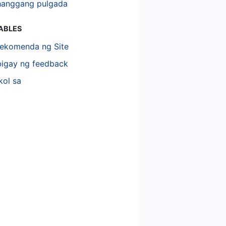
anggang pulgada
TABLES
ekomenda ng Site
igay ng feedback
kol sa