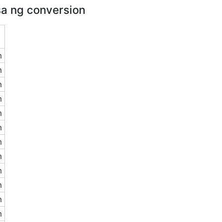
sa ng conversion
m
m
m
m
m
m
m
m
m
m
m
m