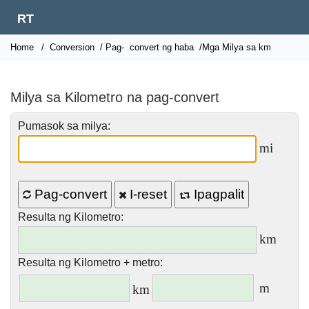
RT
Home
/
Conversion
/ Pag-
convert ng haba
/Mga Milya sa km
Milya sa Kilometro na pag-convert
Pumasok sa milya:
mi
Pag-convert
I-reset
Ipagpalit
Resulta ng Kilometro:
km
Resulta ng Kilometro + metro:
m
km