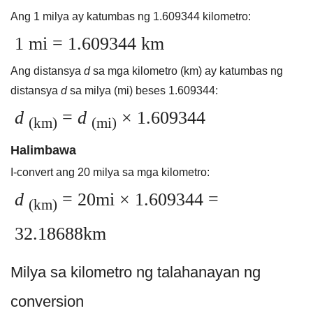
Ang 1 milya ay katumbas ng 1.609344 kilometro:
1 mi = 1.609344 km
Ang distansya
d
sa mga kilometro (km) ay katumbas ng
distansya
d
sa milya (mi) beses 1.609344:
d
=
d
× 1.609344
(km)
(mi)
Halimbawa
I-convert ang 20 milya sa mga kilometro:
d
= 20mi × 1.609344 =
(km)
32.18688km
Milya sa kilometro ng talahanayan ng
conversion