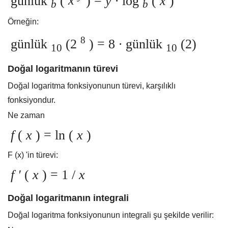
günlük
(
x
) =
y ∙
log
(
x
)
b
b
Örneğin:
8
günlük
(2
) = 8
∙
günlük
(2)
10
10
Doğal logaritmanın türevi
Doğal logaritma fonksiyonunun türevi, karşılıklı
fonksiyondur.
Ne zaman
f
(
x
) = ln (
x
)
F (x) 'in türevi:
f '
(
x
) = 1 /
x
Doğal logaritmanın integrali
Doğal logaritma fonksiyonunun integrali şu şekilde verilir: