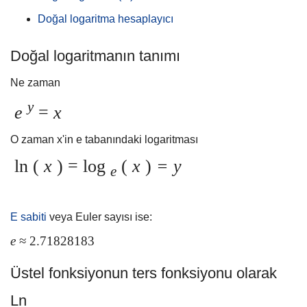
Doğal logaritma hesaplayıcı
Doğal logaritmanın tanımı
Ne zaman
y
e
=
x
O zaman x'in e tabanındaki logaritması
ln (
x
) = log
(
x
)
= y
e
E sabiti
veya Euler sayısı ise:
e
≈ 2.71828183
Üstel fonksiyonun ters fonksiyonu olarak
Ln