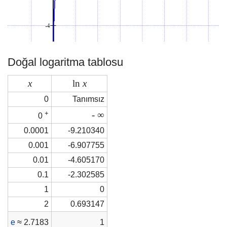
Doğal logaritma tablosu
x
ln
x
0
Tanımsız
+
- ∞
0
0.0001
-9.210340
0.001
-6.907755
0.01
-4.605170
0.1
-2.302585
1
0
2
0.693147
e
≈ 2.7183
1