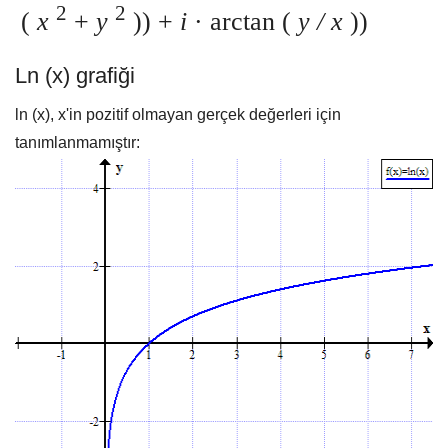
2
2
(
x
+
y
)) +
i
· arctan (
y / x
))
Ln (x) grafiği
ln (x), x'in pozitif olmayan gerçek değerleri için
tanımlanmamıştır: