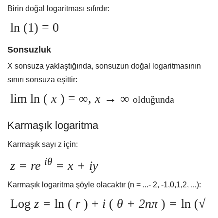
Birin doğal logaritması sıfırdır:
ln (1) = 0
Sonsuzluk
X sonsuza yaklaştığında, sonsuzun doğal logaritmasının
sınırı sonsuza eşittir:
lim ln (
x
) = ∞,
x
→ ∞
olduğunda
Karmaşık logaritma
Karmaşık sayı z için:
iθ
z = re
= x + iy
Karmaşık logaritma şöyle olacaktır (n = ...- 2, -1,0,1,2, ...):
Log
z =
ln (
r
) +
i
(
θ + 2nπ
)
=
ln (√