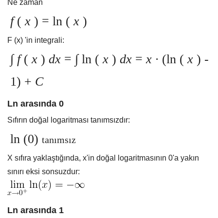
Ne zaman
f
(
x
) = ln (
x
)
F (x) 'in integrali:
∫
f
(
x
)
dx
= ∫
ln (
x
)
dx
=
x ∙
(ln (
x
) -
1) +
C
Ln arasında 0
Sıfırın doğal logaritması tanımsızdır:
ln (0)
tanımsız
X sıfıra yaklaştığında, x'in doğal logaritmasının 0'a yakın
sınırı eksi sonsuzdur:
Ln arasında 1