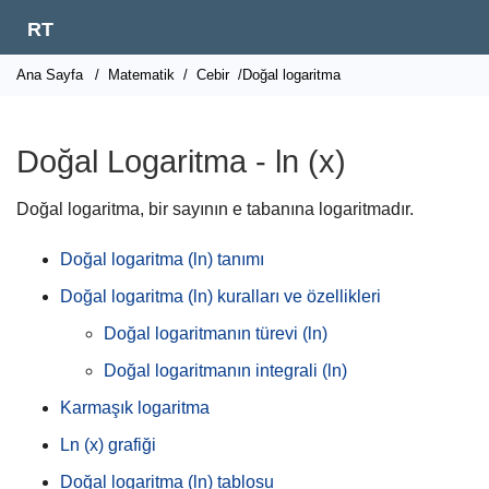
RT
Ana Sayfa
/
Matematik
/
Cebir
/Doğal logaritma
Doğal Logaritma - ln (x)
Doğal logaritma, bir sayının e tabanına logaritmadır.
Doğal logaritma (ln) tanımı
Doğal logaritma (ln) kuralları ve özellikleri
Doğal logaritmanın türevi (ln)
Doğal logaritmanın integrali (ln)
Karmaşık logaritma
Ln (x) grafiği
Doğal logaritma (ln) tablosu