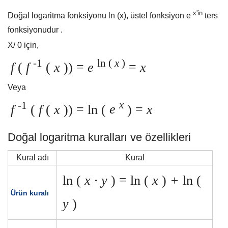
x'in
Doğal logaritma fonksiyonu ln (x), üstel fonksiyon e
ters
fonksiyonudur .
X/ 0 için,
-1
ln (
x
)
f
(
f
(
x
)) =
e
=
x
Veya
-1
x
f
(
f
(
x
)) = ln (
e
) =
x
Doğal logaritma kuralları ve özellikleri
Kural adı
Kural
ln (
x ∙ y
) = ln (
x
)
+
ln (
Ürün kuralı
y
)