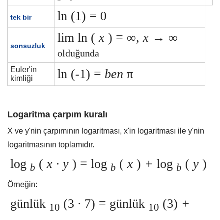
ln (1) = 0
tek bir
lim ln (
x
) = ∞,
x
→ ∞
sonsuzluk
olduğunda
Euler'in
ln (-1) =
ben
π
kimliği
Logaritma çarpım kuralı
X ve y'nin çarpımının logaritması, x'in logaritması ile y'nin
logaritmasının toplamıdır.
log
(
x ∙ y
) = log
(
x
)
+
log
(
y
)
b
b
b
Örneğin:
günlük
(3
∙
7) = günlük
(3)
+
10
10