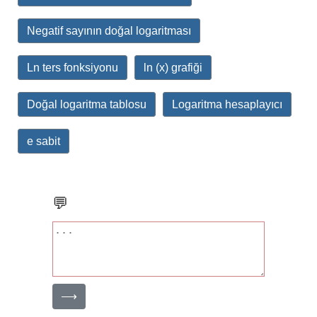
Negatif sayının doğal logaritması
Ln ters fonksiyonu
ln (x) grafiği
Doğal logaritma tablosu
Logaritma hesaplayıcı
e sabit
💬
⟶