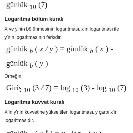
günlük
(7)
10
Logaritma bölüm kuralı
X ve y'nin bölünmesinin logaritması, x'in logaritması ile
y'nin logaritmasının farkıdır.
günlük
(
x / y
) = günlük
(
x
)
-
b
b
günlük
(
y
)
b
Örneğin:
Giriş
(3
/
7) = log
(3)
-
log
(7)
10
10
10
Logaritma kuvvet kuralı
X'in y'nin kuvvetine yükseltilen logaritması, y çarpı x'in
logaritmasıdır.
y