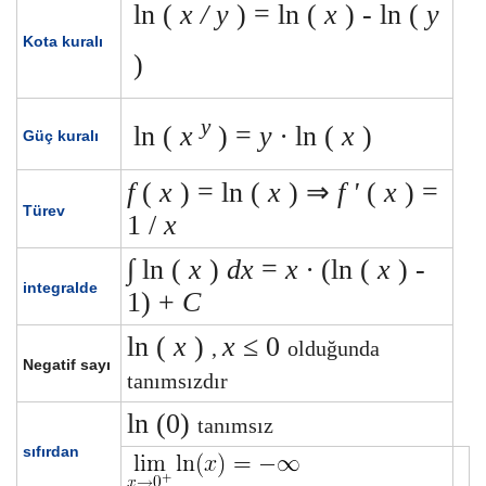
ln (
x / y
) = ln (
x
)
-
ln (
y
Kota kuralı
)
y
ln (
x
) =
y ∙
ln (
x
)
Güç kuralı
f
(
x
) = ln (
x
)
⇒
f '
(
x
) =
Türev
1 /
x
∫
ln (
x
)
dx
=
x ∙
(ln (
x
) -
integralde
1) +
C
ln (
x
)
x
≤ 0
,
olduğunda
Negatif sayı
tanımsızdır
ln (0)
tanımsız
sıfırdan