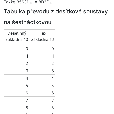
Takže 35631
= 8B2F
10
16
Tabulka převodu z desítkové soustavy
na šestnáctkovou
Desetinný
Hex
základna 10
základna 16
0
0
1
1
2
2
3
3
4
4
5
5
6
6
7
7
8
8