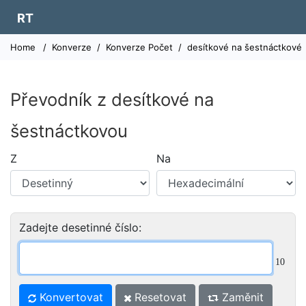
RT
Home
/
Konverze
/
Konverze Počet
/
desítkové na šestnáctkové
Převodník z desítkové na
šestnáctkovou
Z
Na
Zadejte desetinné číslo:
10
Konvertovat
Resetovat
Zaměnit