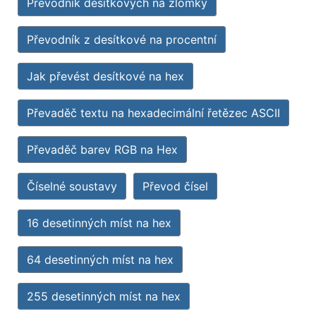
Převodník desítkových na zlomky
Převodník z desítkové na procentní
Jak převést desítkové na hex
Převaděč textu na hexadecimální řetězec ASCII
Převaděč barev RGB na Hex
Číselné soustavy
Převod čísel
16 desetinných míst na hex
64 desetinných míst na hex
255 desetinných míst na hex