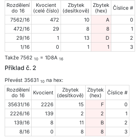
Rozdělení
Kvocient
Zbytek
Zbytek
Číslice #
do 16
(celé číslo)
(desítkově)
(hex)
7562/16
472
10
A
0
472/16
29
8
8
1
29/16
1
13
D
2
1/16
0
1
1
3
Takže 7562
= 1D8A
10
16
Příklad č. 2
Převést 35631
na hex:
10
Rozdělení
Zbytek
Zbytek
Kvocient
Číslice #
do 16
(desítkově)
(hex)
35631/16
2226
15
F
0
2226/16
139
2
2
1
139/16
8
11
B
2
8/16
0
8
8
3