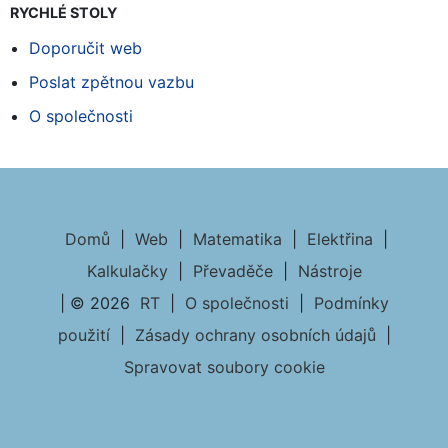
RYCHLÉ STOLY
Doporučit web
Poslat zpětnou vazbu
O společnosti
Domů
|
Web
|
Matematika
|
Elektřina
|
Kalkulačky
|
Převaděče
|
Nástroje
| © 2026
RT
|
O společnosti
|
Podmínky
použití
|
Zásady ochrany osobních údajů
|
Spravovat soubory cookie