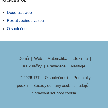
RYCHLÉ STOLY
Doporučit web
Poslat zpětnou vazbu
O společnosti
Domů
|
Web
|
Matematika
|
Elektřina
|
Kalkulačky
|
Převaděče
|
Nástroje
| © 2026
RT
|
O společnosti
|
Podmínky
použití
|
Zásady ochrany osobních údajů
|
Spravovat soubory cookie