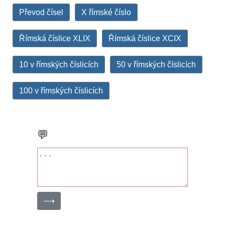
Převod čísel
X římské číslo
Římská číslice XLIX
Římská číslice XCIX
10 v římských číslicích
50 v římských číslicích
100 v římských číslicích
💬
⟶