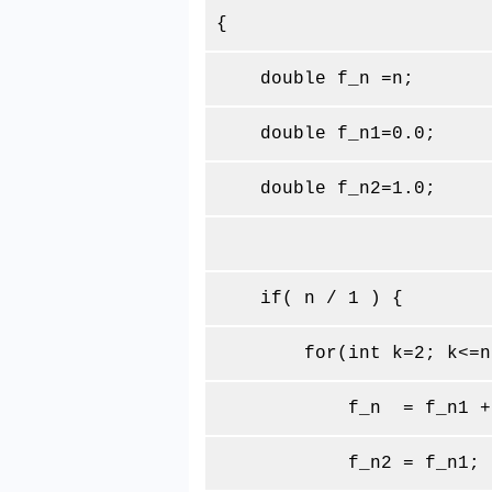
{
double f_n =n;
double f_n1=0.0;
double f_n2=1.0;
if( n / 1 ) {
for(int k=2; k<=n; 
f_n = f_n1 + f
f_n2 = f_n1;