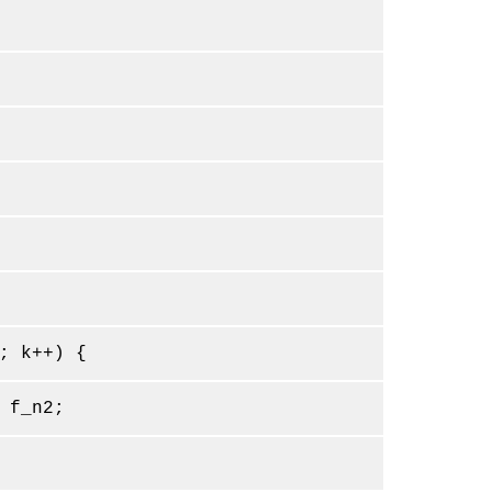
k++) {
_n2;