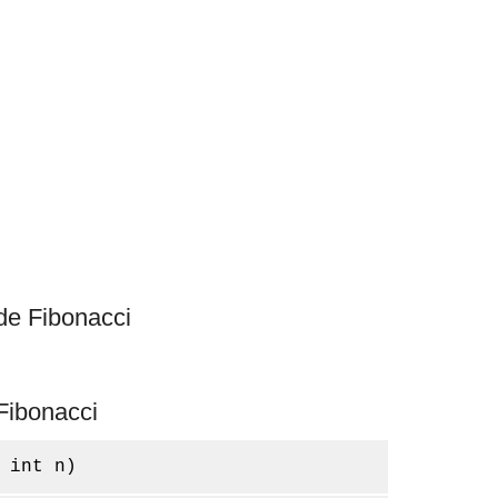
de Fibonacci
Fibonacci
 int n)