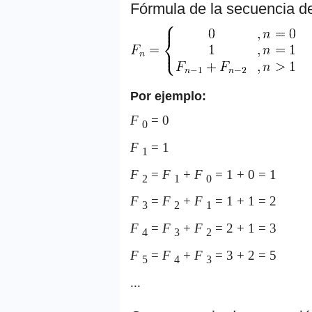
Fórmula de la secuencia d
Por ejemplo:
F
= 0
0
F
= 1
1
F
=
F
+
F
= 1 + 0 = 1
2
1
0
F
=
F
+
F
= 1 + 1 = 2
3
2
1
F
=
F
+
F
= 2 + 1 = 3
4
3
2
F
=
F
+
F
= 3 + 2 = 5
5
4
3
...