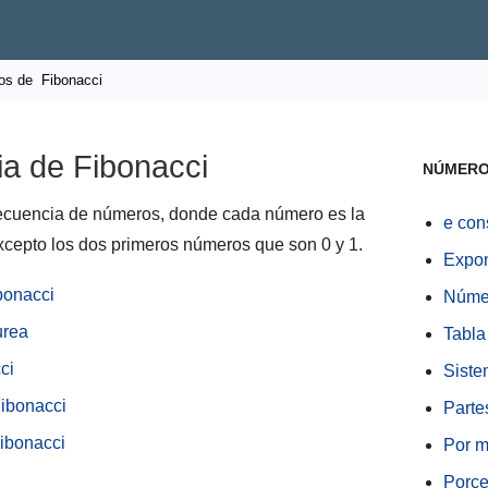
os de
Fibonacci
a de Fibonacci
NÚMER
ecuencia de números, donde cada número es la
e con
xcepto los dos primeros números que son 0 y 1.
Expo
bonacci
Númer
urea
Tabla
ci
Siste
Fibonacci
Parte
Fibonacci
Por m
Porce