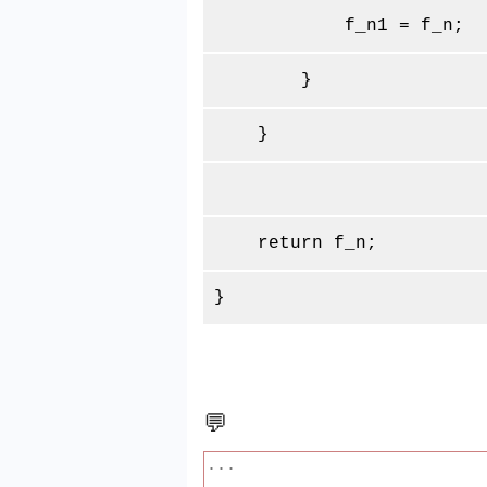
f_n1 = f_n;
}
}
return f_n;
}
💬