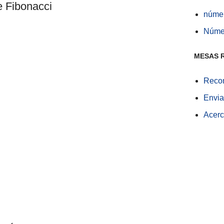
e Fibonacci
númer
Núme
MESAS 
Recom
Envia
Acerc