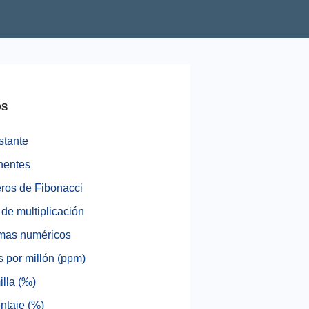
OS
stante
nentes
os de Fibonacci
 de multiplicación
mas numéricos
s por millón (ppm)
illa (‰)
ntaje (%)