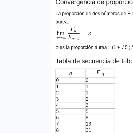
Convergencia de proporció
La proporción de dos números de Fib
áurea:
φ es la proporción áurea = (1 + √
5
) 
Tabla de secuencia de Fib
F
n
n
0
0
1
1
2
1
3
2
4
3
5
5
6
8
7
13
8
21