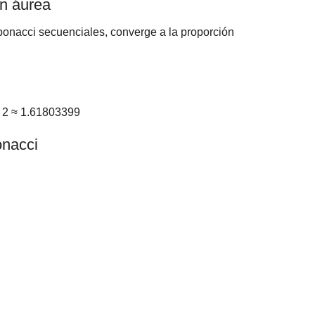
n áurea
onacci secuenciales, converge a la proporción
/ 2 ≈ 1.61803399
onacci