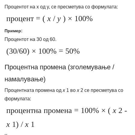
Процентот на x од y, се пресметува со формулата:
процент = (
x
/
y
) × 100%
Пример:
Процентот на 30 од 60.
(30/60) × 100% = 50%
Процентна промена (зголемување /
намалување)
Процентната промена од
x
1 во
x
2 се пресметува со
формулата:
процентна промена = 100% × (
x
2 -
x
1) /
x
1