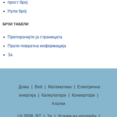
прост број
Нула број
БРЗИ ТАБЕЛИ
Препорачајте ја страницата
Прати повратна информација
За
Дома
|
Веб
|
Математика
|
Електрична
енергија
|
Калкулатори
|
Конвертори
|
Алатки
| © 2026
RT
|
За
|
Услови на употреба
|