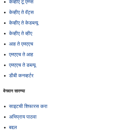
केव्हीए टू एम्प्स
केव्हीए ते वॅट्स
केव्हीए ते केडब्ल्यू
केव्हीए ते व्हीए
आह ते एमएएच
एमएएच ते आह
एमएएच ते डब्ल्यू
डीबी कनव्हर्टर
वेगवान सारण्या
साइटची शिफारस करा
अभिप्राय पाठवा
बद्दल