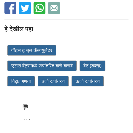
हे देखील पहा
वॉट्स टू जूल कॅल्क्युलेटर
जूलस वॅट्समध्ये रूपांतरित कसे करावे
वॅट (डब्ल्यू)
विद्युत गणना
उर्जा रूपांतरण
ऊर्जा रूपांतरण
💬