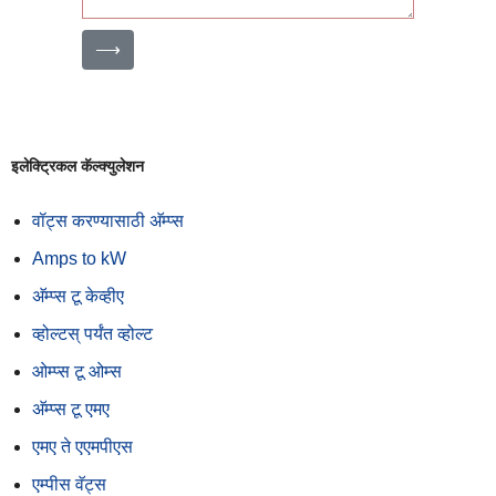
⟶
इलेक्ट्रिकल कॅल्क्युलेशन
वॉट्स करण्यासाठी अ‍ॅम्प्स
Amps to kW
अ‍ॅम्प्स टू केव्हीए
व्होल्टस् पर्यंत व्होल्ट
ओम्प्स टू ओम्स
अ‍ॅम्प्स टू एमए
एमए ते एएमपीएस
एम्पीस वॅट्स