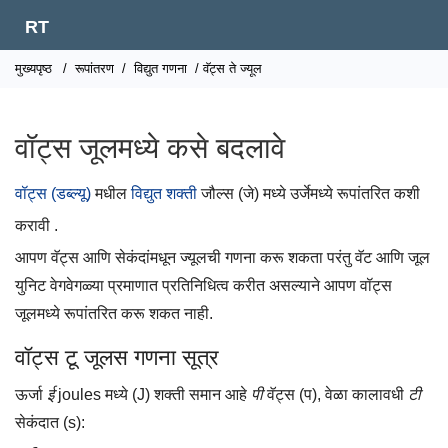
RT
मुख्यपृष्ठ
/
रूपांतरण
/
विद्युत गणना
/ वॅट्स ते ज्यूल
वॉट्स जूलमध्ये कसे बदलावे
वॉट्स (डब्ल्यू)
मधील
विद्युत शक्ती
जौल्स (जे) मध्ये उर्जेमध्ये रूपांतरित कशी
करावी .
आपण वॅट्स आणि सेकंदांमधून ज्यूलची गणना करू शकता परंतु वॅट आणि जूल
युनिट वेगवेगळ्या प्रमाणात प्रतिनिधित्व करीत असल्याने आपण वॉट्स
जूलमध्ये रूपांतरित करू शकत नाही.
वॉट्स टू जूलस गणना सूत्र
ऊर्जा
ई
joules मध्ये (J) शक्ती समान आहे
पी
वॅट्स (प), वेळा कालावधी
टी
सेकंदात (s):