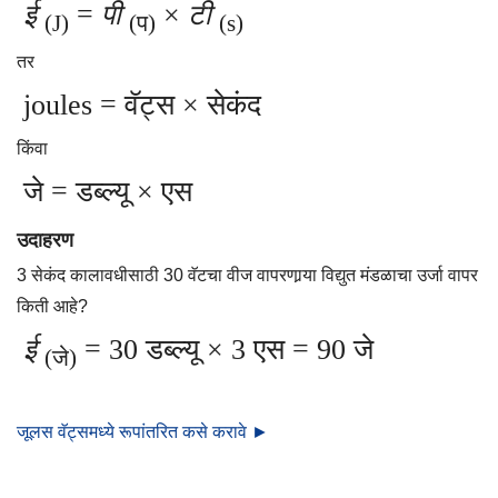
ई
=
पी
×
टी
(J)
(प)
(s)
तर
joules = वॅट्स × सेकंद
किंवा
जे = डब्ल्यू × एस
उदाहरण
3 सेकंद कालावधीसाठी 30 वॅटचा वीज वापरणार्‍या विद्युत मंडळाचा उर्जा वापर
किती आहे?
ई
= 30 डब्ल्यू × 3 एस = 90 जे
(जे)
जूलस वॅट्समध्ये रूपांतरित कसे करावे ►