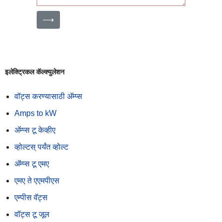
⟶
इलेक्ट्रिकल कॅल्क्युलेशन
वॉट्स करण्यासाठी अ‍ॅम्प्स
Amps to kW
अ‍ॅम्प्स टू केव्हीए
व्होल्टस् पर्यंत व्होल्ट
अ‍ॅम्प्स टू एमए
एमए ते एएमपीएस
एम्पीस वॅट्स
वॉट्स टू जूल