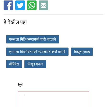
हे देखील पहा
एम्प्सला मिलिअम्प्समध्ये कसे बदलावे
एम्प्सला किलोवॅटमध्ये रूपांतरित कसे करावे
विद्युतप्रवाह
अँपिरेस
विद्युत गणना
💬