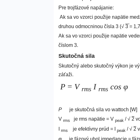
Pre trojfázové napájanie:
Ak sa vo vzorci použije napätie med
druhou odmocninou čísla 3 (√
3
= 1,
Ak sa vo vzorci použije napätie vede
číslom 3.
Skutočná sila
Skutočný alebo skutočný výkon je vý
záťaži.
P
=
V
I
cos
φ
rms
rms
P
je skutočná sila vo wattoch [W]
V
je rms napätie = V
/ √
2
vo
rms
peak
I
je efektívny prúd = I
/ √
2
v
rms
peak
φ
je
fázový uhol impedancie = fáz