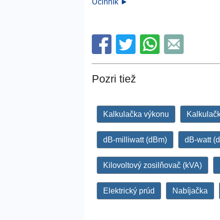
Účinník ►
Pozri tiež
Kalkulačka výkonu
Kalkulačk
dB-milliwatt (dBm)
dB-watt (
Kilovoltový zosilňovač (kVA)
Elektrický prúd
Nabíjačka