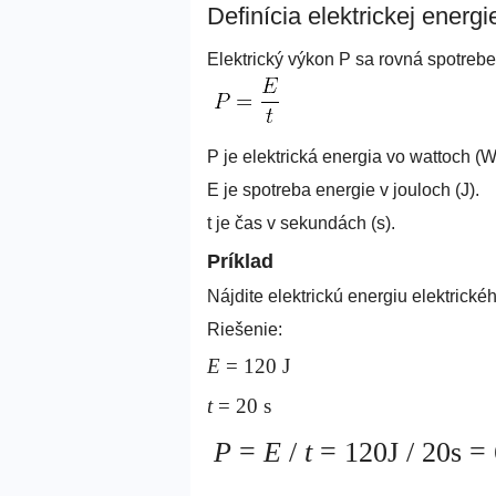
Definícia elektrickej energi
Elektrický výkon P sa rovná spotrebe
P je elektrická energia vo wattoch (W
E je spotreba energie v jouloch (J).
t je čas v sekundách (s).
Príklad
Nájdite elektrickú energiu elektrick
Riešenie:
E
= 120 J
t
= 20 s
P
=
E
/
t
= 120J / 20s 