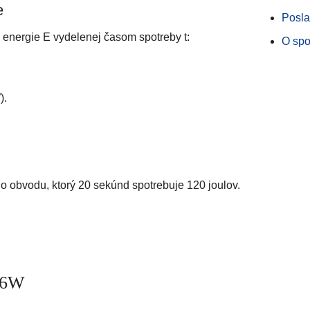
e
Posla
 energie E vydelenej časom spotreby t:
O spo
).
ého obvodu, ktorý 20 sekúnd spotrebuje 120 joulov.
= 6W