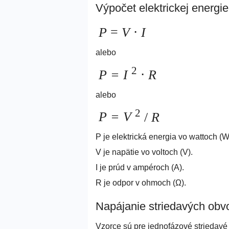
Výpočet elektrickej energie
P
=
V
⋅
I
alebo
2
P = I
⋅
R
alebo
2
P = V
/
R
P je elektrická energia vo wattoch (W
V je napätie vo voltoch (V).
I je prúd v ampéroch (A).
R je odpor v ohmoch (Ω).
Napájanie striedavých obv
Vzorce sú pre jednofázové striedavé