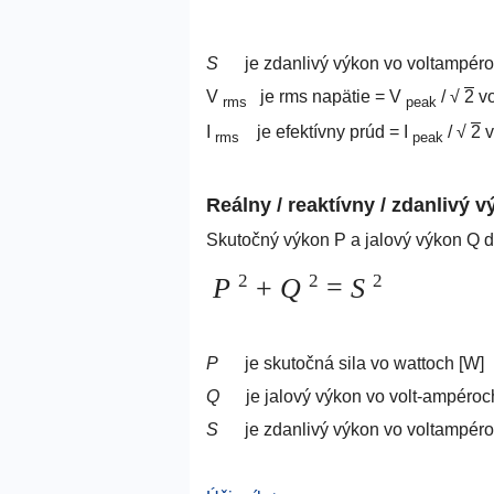
S
je zdanlivý výkon vo voltampéro
V
je rms napätie = V
/ √
2
vo
rms
peak
I
je efektívny prúd = I
/ √
2
v
rms
peak
Reálny / reaktívny / zdanlivý 
Skutočný výkon P a jalový výkon Q 
2
2
2
P
+
Q
=
S
P
je skutočná sila vo wattoch [W]
Q
je jalový výkon vo volt-ampéroc
S
je zdanlivý výkon vo voltampéro