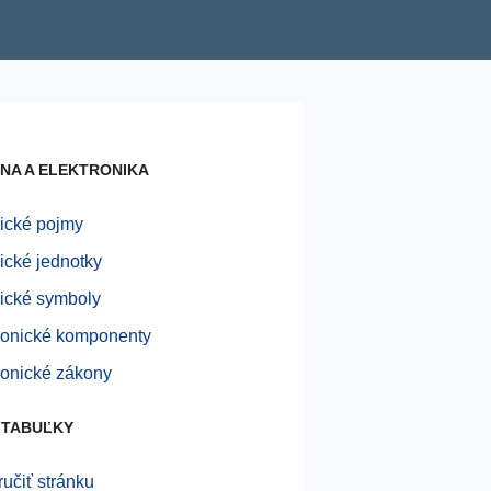
NA A ELEKTRONIKA
rické pojmy
rické jednotky
rické symboly
ronické komponenty
ronické zákony
 TABUĽKY
učiť stránku