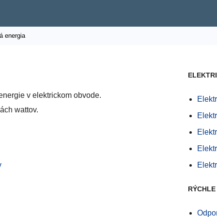
á energia
ELEKTRI
 energie v elektrickom obvode.
Elekt
kách wattov.
Elekt
Elekt
Elekt
v
Elekt
RÝCHLE
Odpor