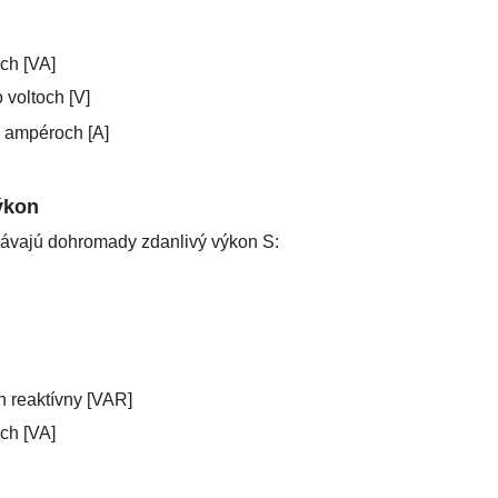
ch [VA]
 voltoch [V]
 ampéroch [A]
výkon
dávajú dohromady zdanlivý výkon S:
h reaktívny [VAR]
ch [VA]