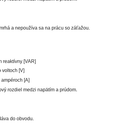
remrhá a nepoužíva sa na prácu so záťažou.
h reaktívny [VAR]
 voltoch [V]
 ampéroch [A]
ový rozdiel medzi napätím a prúdom.
odáva do obvodu.