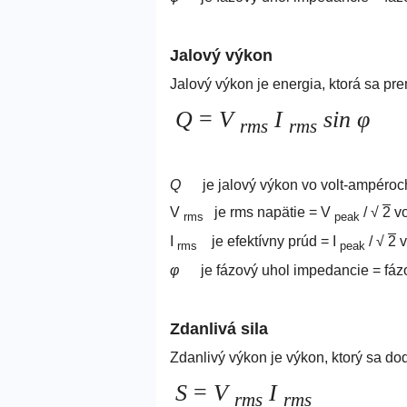
Jalový výkon
Jalový výkon je energia, ktorá sa p
Q
=
V
I
sin
φ
rms
rms
Q
je jalový výkon vo volt-ampéroc
V
je rms napätie = V
/ √
2
vo
rms
peak
I
je efektívny prúd = I
/ √
2
v
rms
peak
φ
je
fázový uhol impedancie = fáz
Zdanlivá sila
Zdanlivý výkon je výkon, ktorý sa d
S
=
V
I
rms
rms