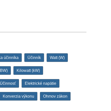
a účinníka
Účinník
Watt (W)
dBW)
Kilowatt (kW)
Účinnosť
Elektrické napätie
Konverzia výkonu
Ohmov zákon