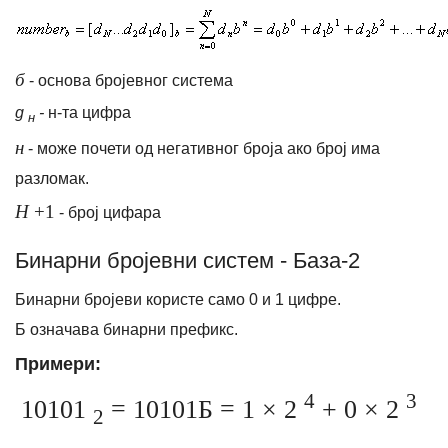
б
- основа бројевног система
д
-
н-та цифра
н
н
- може почети од негативног броја ако број има
разломак.
Н
+1
- број цифара
Бинарни бројевни систем - База-2
Бинарни бројеви користе само 0 и 1 цифре.
Б означава бинарни префикс.
Примери:
4
3
10101
= 10101Б = 1 × 2
+ 0 × 2
2