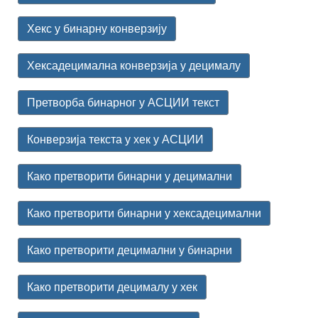
Хекс у бинарну конверзију
Хексадецимална конверзија у децималу
Претворба бинарног у АСЦИИ текст
Конверзија текста у хек у АСЦИИ
Како претворити бинарни у децимални
Како претворити бинарни у хексадецимални
Како претворити децимални у бинарни
Како претворити децималу у хек