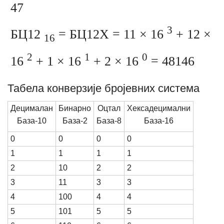
47
3
БЦ12
= БЦ12Х = 11 × 16
+ 12 ×
16
2
1
0
16
+ 1 × 16
+ 2 × 16
= 48146
Табела конверзије бројевних система
Децималан
Бинарно
Оцтал
Хексадецимални
База-10
База-2
База-8
База-16
0
0
0
0
1
1
1
1
2
10
2
2
3
11
3
3
4
100
4
4
5
101
5
5