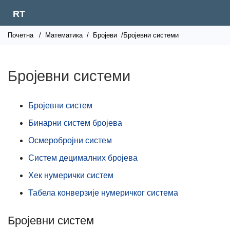
RT
Почетна
/
Математика
/
Бројеви
/Бројевни системи
Бројевни системи
Бројевни систем
Бинарни систем бројева
Осмеробројни систем
Систем децималних бројева
Хек нумерички систем
Табела конверзије нумеричког система
Бројевни систем