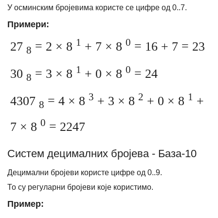
У осминским бројевима користе се цифре од 0..7.
Примери:
1
0
27
= 2 × 8
+ 7 × 8
= 16 + 7 = 23
8
1
0
30
= 3 × 8
+ 0 × 8
= 24
8
3
2
1
4307
= 4 × 8
+ 3 × 8
+ 0 × 8
+
8
0
7 × 8
= 2247
Систем децималних бројева - База-10
Децимални бројеви користе цифре од 0..9.
То су регуларни бројеви које користимо.
Пример: