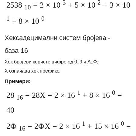
3
2
2538
= 2 × 10
+ 5 × 10
+ 3 × 10
10
1
0
+ 8 × 10
Хексадецимални систем бројева -
база-16
Хек бројеви користе цифре од 0..9 и А..Ф.
Х означава хек префикс.
Примери:
1
0
28
= 28Х = 2 × 16
+ 8 × 16
=
16
40
1
0
2Ф
= 2ФХ = 2 × 16
+ 15 × 16
=
16