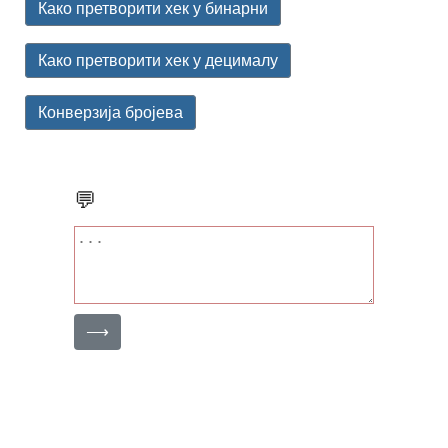
Како претворити хек у бинарни
Како претворити хек у децималу
Конверзија бројева
💬
⟶