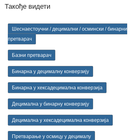
Такође видети
Шеснаестоучни / децимални / осмински / бинарни
претварач
Базни претварач
Бинарна у децималну конверзију
Бинарна у хексадецимална конверзија
Децимална у бинарну конверзију
Децимална у хексадецимална конверзија
Претварање у осмицу у децималу