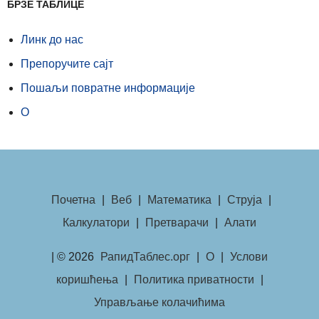
БРЗЕ ТАБЛИЦЕ
Линк до нас
Препоручите сајт
Пошаљи повратне информације
О
Почетна
|
Веб
|
Математика
|
Струја
|
Калкулатори
|
Претварачи
|
Алати
| © 2026
РапидТаблес.орг
|
О
|
Услови
коришћења
|
Политика приватности
|
Управљање колачићима