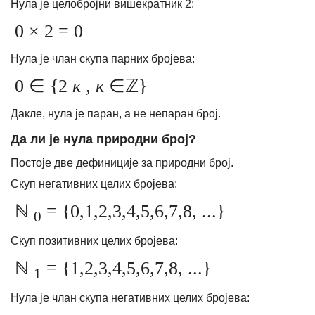
Нула је целобројни вишекратник 2:
0 × 2 = 0
Нула је члан скупа парних бројева:
0 ∈ {2
к
,
к
∈ℤ}
Дакле, нула је паран, а не непаран број.
Да ли је нула природни број?
Постоје две дефиниције за природни број.
Скуп негативних целих бројева:
ℕ
= {0,1,2,3,4,5,6,7,8, ...}
0
Скуп позитивних целих бројева:
ℕ
= {1,2,3,4,5,6,7,8, ...}
1
Нула је члан скупа негативних целих бројева: