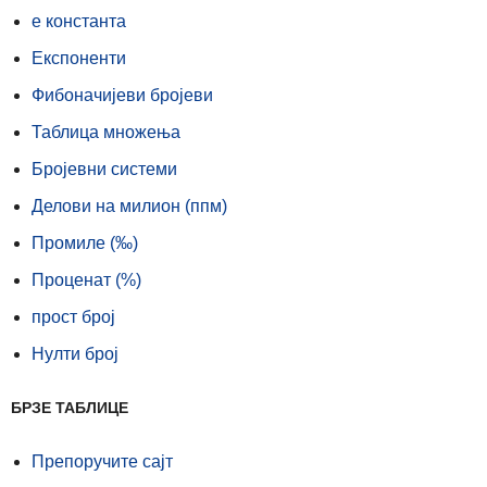
е константа
Експоненти
Фибоначијеви бројеви
Таблица множења
Бројевни системи
Делови на милион (ппм)
Промиле (‰)
Проценат (%)
прост број
Нулти број
БРЗЕ ТАБЛИЦЕ
Препоручите сајт