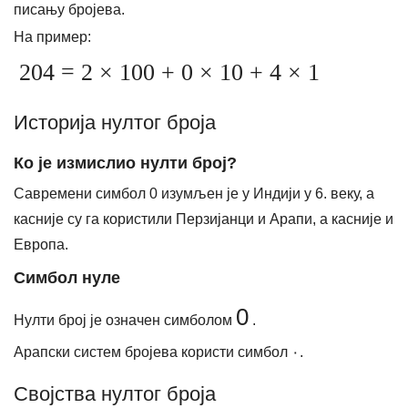
писању бројева.
На пример:
204 = 2 × 100 + 0 × 10 + 4 × 1
Историја нултог броја
Ко је измислио нулти број?
Савремени симбол 0 изумљен је у Индији у 6. веку, а
касније су га користили Перзијанци и Арапи, а касније и
Европа.
Симбол нуле
0
Нулти број је означен симболом
.
Арапски систем бројева користи симбол ٠.
Својства нултог броја