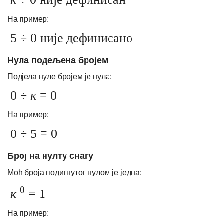
На пример:
5 ÷ 0 није дефинисано
Нула подељена бројем
Подјела нуле бројем је нула:
0 ÷
к
= 0
На пример:
0 ÷ 5 = 0
Број на нулту снагу
Моћ броја подигнутог нулом је једна:
0
к
= 1
На пример: