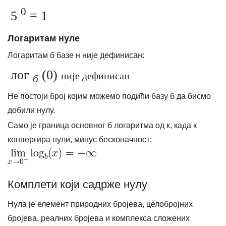
0
5
= 1
Логаритам нуле
Логаритам б базе н није дефинисан:
лог
(0)
није дефинисан
б
Не постоји број којим можемо подићи базу б да бисмо
добили нулу.
Само је граница основног б логаритма од к, када к
конвергира нули, минус бесконачност:
Комплети који садрже нулу
Нула је елемент природних бројева, целобројних
бројева, реалних бројева и комплекса сложених