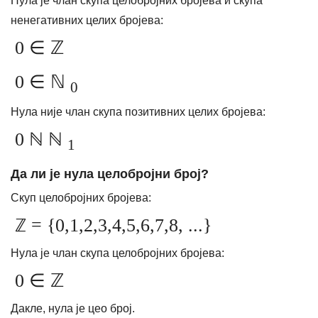
Нула је члан скупа целобројних бројева и скупа
ненегативних целих бројева:
0 ∈ ℤ
0 ∈ ℕ
0
Нула није члан скупа позитивних целих бројева:
0 ℕ ℕ
1
Да ли је нула целобројни број?
Скуп целобројних бројева:
ℤ = {0,1,2,3,4,5,6,7,8, ...}
Нула је члан скупа целобројних бројева:
0 ∈ ℤ
Дакле, нула је цео број.