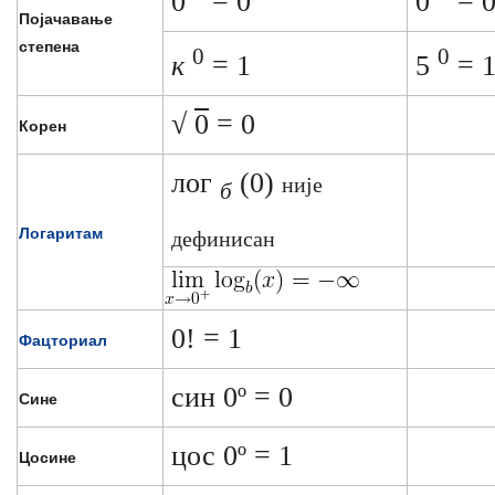
0
= 0
0
= 
Појачавање
степена
0
0
к
= 1
5
= 
√
0
= 0
Корен
лог
(0)
није
б
Логаритам
дефинисан
0! = 1
Фацториал
син 0º = 0
Сине
цос 0º = 1
Цосине