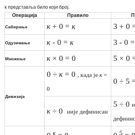
к представља било који број.
Операција
Правило
П
к
+ 0 =
к
3 + 0 
Сабирање
к
- 0 =
к
3 - 0 =
Одузимање
к
× 0 = 0
5 × 0 
Множење
0 ÷
к
= 0
, када је
к
=
0 ÷ 5 
0
Дивизија
5 ÷ 0
н
к
÷ 0
није дефинисан
дефини
к
5