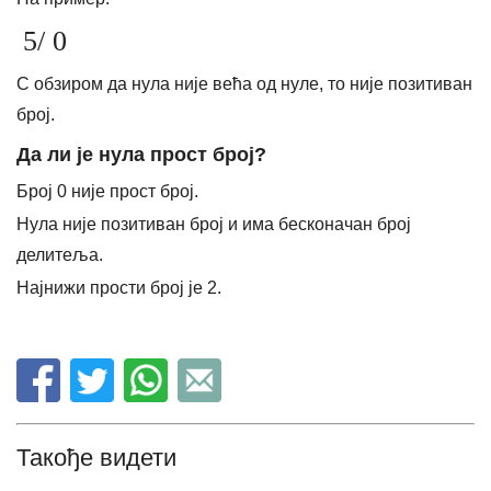
5/ 0
С обзиром да нула није већа од нуле, то није позитиван
број.
Да ли је нула прост број?
Број 0 није прост број.
Нула није позитиван број и има бесконачан број
делитеља.
Најнижи прости број је 2.
Такође видети