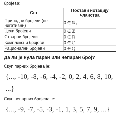
бројева:
Постави нотацију
Сет
чланства
Природни бројеви (не
0 ∈ ℕ
0
негативни)
Цели бројеви
0 ∈ ℤ
Стварни бројеви
0 ∈ ℝ
Комплексни бројеви
0 ∈ ℂ
Рационални бројеви
0 ∈ ℚ
Да ли је нула паран или непаран број?
Скуп парних бројева је:
{..., -10, -8, -6, -4, -2,
0, 2, 4, 6, 8, 10,
...}
Скуп непарних бројева је:
{..., -9, -7, -5, -3, -1,
1, 3, 5, 7, 9, ...}