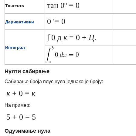
тан 0º = 0
Тангента
0 '= 0
Деривативни
∫ 0 д
к
= 0 +
Ц.
Интеграл
Нулти сабирање
Сабирање броја плус нула једнако је броју:
к
+ 0 =
к
На пример:
5 + 0 = 5
Одузимање нула