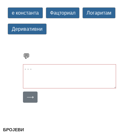
е константа
Фацториал
Логаритам
Деривативни
💬
⟶
БРОЈЕВИ