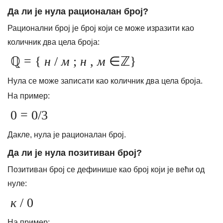
Да ли је нула рационалан број?
Рационални број је број који се може изразити као
количник два цела броја:
ℚ = {
н
/
м
;
н
,
м
∈ℤ}
Нула се може записати као количник два цела броја.
На пример:
0 = 0/3
Дакле, нула је рационалан број.
Да ли је нула позитиван број?
Позитиван број се дефинише као број који је већи од
нуле:
к
/ 0
На пример: