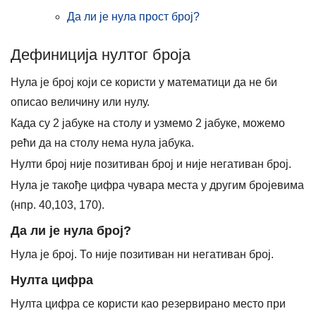
Да ли је нула прост број?
Дефиниција нултог броја
Нула је број који се користи у математици да не би
описао величину или нулу.
Када су 2 јабуке на столу и узмемо 2 јабуке, можемо
рећи да на столу нема нула јабука.
Нулти број није позитиван број и није негативан број.
Нула је такође цифра чувара места у другим бројевима
(нпр. 40,103, 170).
Да ли је нула број?
Нула је број. То није позитиван ни негативан број.
Нулта цифра
Нулта цифра се користи као резервирано место при