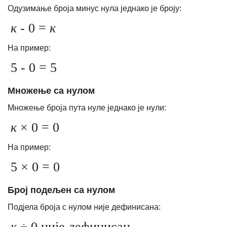
Одузимање броја минус нула једнако је броју:
к
- 0 =
к
На пример:
5 - 0 = 5
Множење са нулом
Множење броја пута нуле једнако је нули:
к
× 0 = 0
На пример:
5 × 0 = 0
Број подељен са нулом
Подјела броја с нулом није дефинисана:
к
÷ 0 није дефинисан