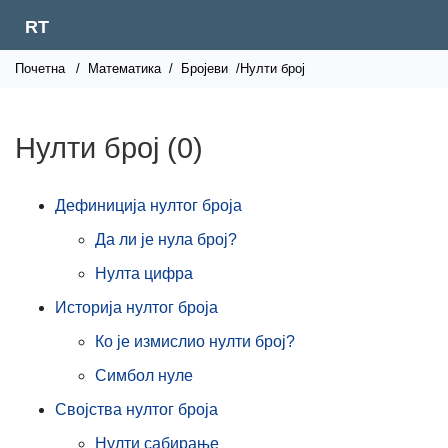
RT
Почетна
/
Математика
/
Бројеви
/Нулти број
Нулти број (0)
Дефиниција нултог броја
Да ли је нула број?
Нулта цифра
Историја нултог броја
Ко је измислио нулти број?
Симбол нуле
Својства нултог броја
Нулти сабирање