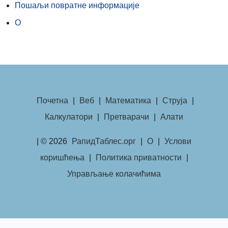
Пошаљи повратне информације
О
Почетна
|
Веб
|
Математика
|
Струја
|
Калкулатори
|
Претварачи
|
Алати
| © 2026
РапидТаблес.орг
|
О
|
Услови
коришћења
|
Политика приватности
|
Управљање колачићима