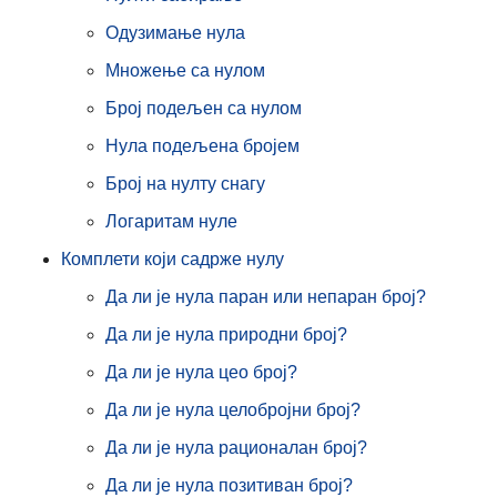
Одузимање нула
Множење са нулом
Број подељен са нулом
Нула подељена бројем
Број на нулту снагу
Логаритам нуле
Комплети који садрже нулу
Да ли је нула паран или непаран број?
Да ли је нула природни број?
Да ли је нула цео број?
Да ли је нула целобројни број?
Да ли је нула рационалан број?
Да ли је нула позитиван број?