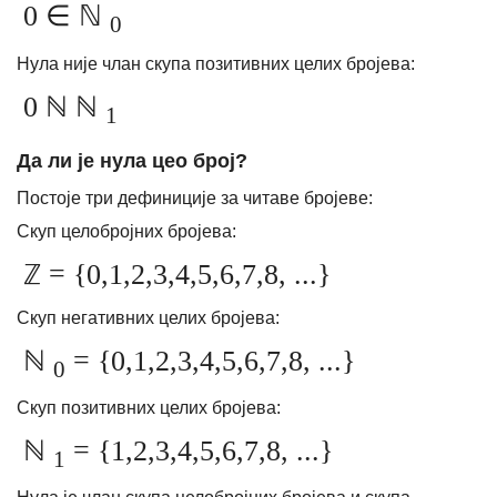
0 ∈ ℕ
0
Нула није члан скупа позитивних целих бројева:
0 ℕ ℕ
1
Да ли је нула цео број?
Постоје три дефиниције за читаве бројеве:
Скуп целобројних бројева:
ℤ = {0,1,2,3,4,5,6,7,8, ...}
Скуп негативних целих бројева:
ℕ
= {0,1,2,3,4,5,6,7,8, ...}
0
Скуп позитивних целих бројева:
ℕ
= {1,2,3,4,5,6,7,8, ...}
1