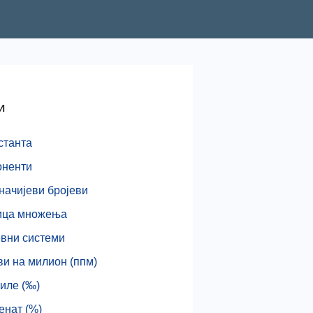
И
станта
оненти
начијеви бројеви
ица множења
евни системи
и на милион (ппм)
иле (‰)
енат (%)