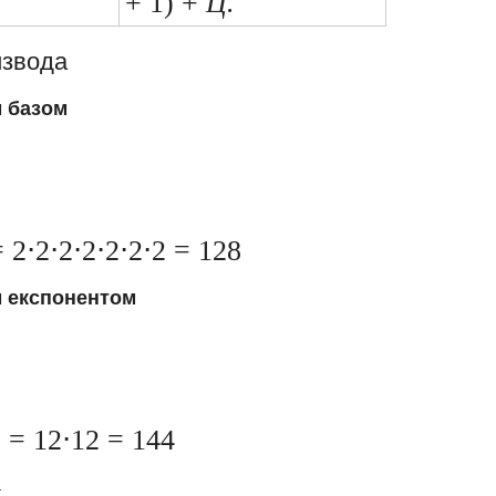
+ 1) +
Ц.
извода
м базом
 2⋅2⋅2⋅2⋅2⋅2⋅2 = 128
м експонентом
2
= 12⋅12 = 144
а