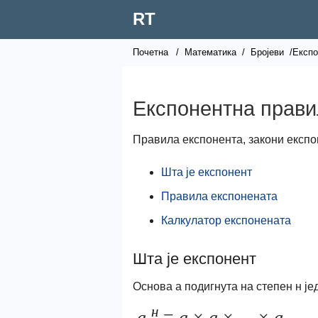
RT
Почетна
/
Математика
/
Бројеви
/Експо
Експонентна прав
Правила експонента, закони експо
Шта је експонент
Правила експонената
Калкулатор експонената
Шта је експонент
Основа а подигнута на степен н јед
н
а
=
а
×
а
×
...
×
а