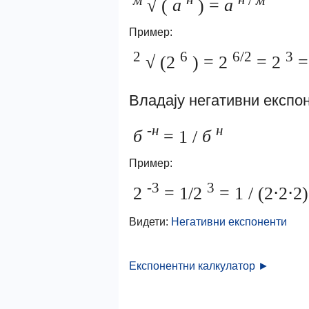
√ (
а
) =
а
Пример:
2
6
6/2
3
√ (2
) = 2
= 2
= 
Владају негативни експо
-н
н
б
= 1 /
б
Пример:
-3
3
2
= 1/2
= 1 / (2⋅2⋅2
Видети:
Негативни експоненти
Експонентни калкулатор ►