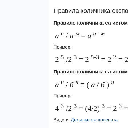
Правила количника експ
Правило количника са исто
н
м
н
-
м
а
/
а
=
а
Пример:
5
3
5-3
2
2
/2
= 2
= 2
= 2
Правило количника са истим
н
н
н
а
/
б
= (
а
/
б
)
Пример:
3
3
3
3
4
/2
= (4/2)
= 2
=
Видети:
Дељење експонената