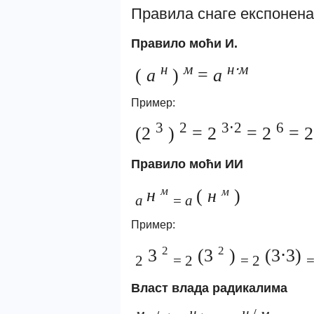
Правила снаге експонена
Правило моћи И.
н
м
н⋅м
(
а
)
=
а
Пример:
3
2
3⋅2
6
(2
)
= 2
= 2
= 2
Правило моћи ИИ
м
н
(
н
)
м
а
=
а
Пример:
2
2
3
(3
)
(3⋅3)
2
= 2
= 2
=
Власт влада радикалима
м
н
н
/
м