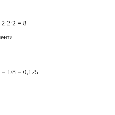
2⋅2⋅2 = 8
ненти
) = 1/8 = 0,125