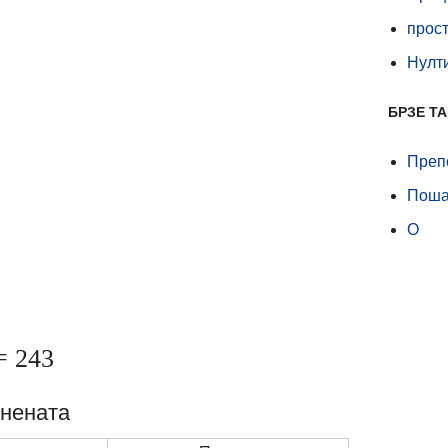
прост
Нулти
БРЗЕ Т
Препо
Поша
О
= 243
онената