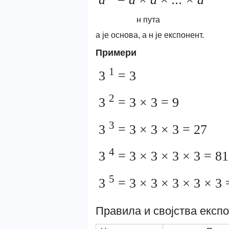
н пута
а је основа, а н је експонент.
Примери
1
3
= 3
2
3
= 3 × 3 = 9
3
3
= 3 × 3 × 3 = 27
4
3
= 3 × 3 × 3 × 3 = 81
5
3
= 3 × 3 × 3 × 3 × 3 
Правила и својства експ