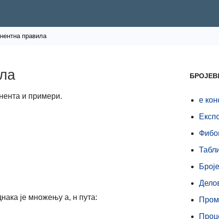
нентна правила
ила
БРОЈЕВ
нента и примери.
е кон
Експ
Фибо
Табл
Број
Делов
нака је множењу а, н пута:
Пром
Проц