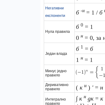
Негативни
-н
б
= 1 /
б
експоненти
0
б
= 1
Нула правила
н
0
= 0, за
1
б
=
б
Један влада
н
1
= 1
Минус једно
правило
Деривативно
н
(
к
)
'
=
н
правило
н
∫
к
дк
=
к
Интегрално
правило