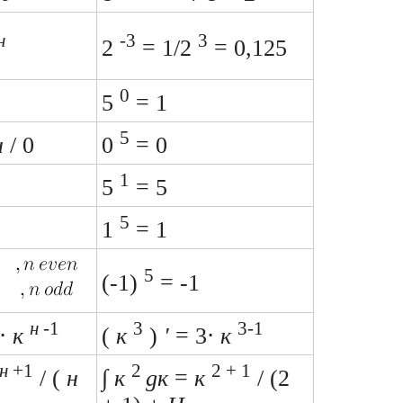
н
-3
3
2
= 1/2
= 0,125
0
5
= 1
5
н
/ 0
0
= 0
1
5
= 5
5
1
= 1
5
(-1)
= -1
н
-1
3
3-1
⋅
к
(
к
)
'
= 3⋅
к
н
+1
2
2 + 1
/ (
н
∫
к
дк
=
к
/ (2