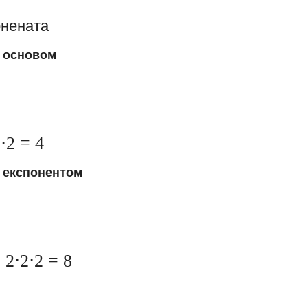
онената
м основом
⋅2 = 4
 експонентом
 2⋅2⋅2 = 8