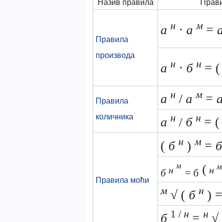
Назив правила
Прав
н
м
а
⋅
а
=
Правила
производа
н
н
а
⋅
б
= 
н
м
а
/
а
=
Правила
н
н
количника
а
/
б
= 
н
м
(
б
)
=
м
(
м
н
н
б
= б
Правила моћи
м
н
√ (
б
) 
1 /
н
н
б
=
√