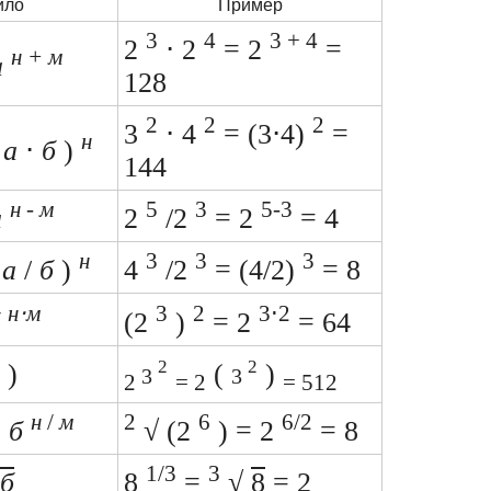
ило
Пример
3
4
3 + 4
2
⋅ 2
= 2
=
н + м
а
128
2
2
2
3
⋅ 4
= (3⋅4)
=
н
(
а
⋅
б
)
144
н
-
м
5
3
5-3
а
2
/2
= 2
= 4
н
3
3
3
(
а
/
б
)
4
/2
= (4/2)
= 8
н⋅м
3
2
3⋅2
б
(2
)
= 2
= 64
2
2
)
(
)
3
3
2
= 2
= 512
н
/
м
2
6
6/2
=
б
√ (2
) = 2
= 8
1/3
3
б
8
=
√
8
= 2