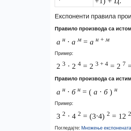
+1) +
Ц.
Експоненти правила про
Правило производа са исто
н
м
н + м
а
⋅
а
=
а
Пример:
3
4
3 + 4
7
2
⋅ 2
= 2
= 2
=
Правило производа са исти
н
н
н
а
⋅
б
= (
а
⋅
б
)
Пример:
2
2
2
3
⋅ 4
= (3⋅4)
= 12
Погледајте:
Множење експоненат