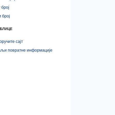
 број
 број
АБЛИЦЕ
ручите сајт
љи повратне информације