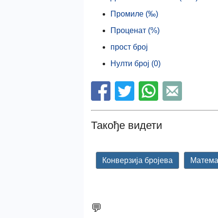
Промиле (‰)
Проценат (%)
прост број
Нулти број (0)
Такође видети
Конверзија бројева
Матема
💬