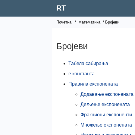
RT
Почетна
/
Математика
/ Бројеви
Бројеви
Табела сабирања
е константа
Правила експонената
Додавање експонената
Дељење експонената
Фракциони експоненти
Множење експонената