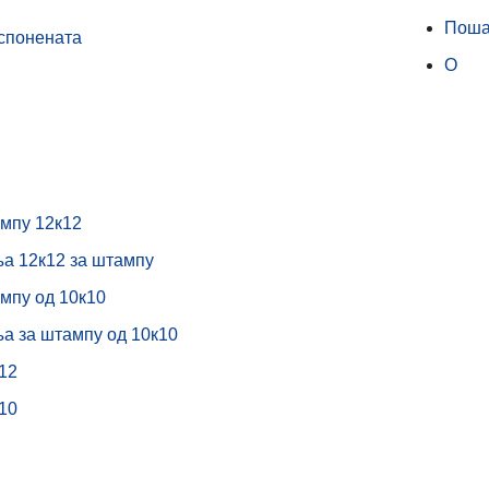
Поша
спонената
О
мпу 12к12
а 12к12 за штампу
мпу од 10к10
а за штампу од 10к10
12
10