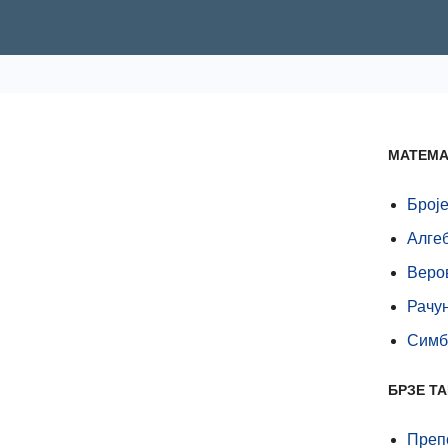
МАТЕМА
Број
Алге
Веро
Рачу
Симб
БРЗЕ Т
Препо