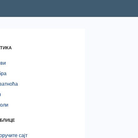
ТИКА
еви
бра
ватноћа
н
оли
АБЛИЦЕ
ручите сајт