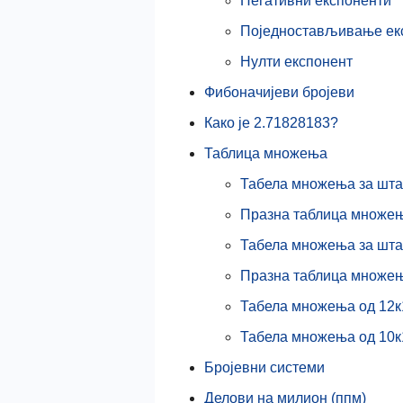
Негативни експоненти
Поједностављивање ек
Нулти експонент
Фибоначијеви бројеви
Како је 2.71828183?
Таблица множења
Табела множења за шта
Празна таблица множењ
Табела множења за шта
Празна таблица множењ
Табела множења од 12к
Табела множења од 10к
Бројевни системи
Делови на милион (ппм)