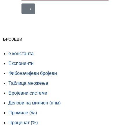
⟶
БРОЈЕВИ
е константа
Експоненти
Фибоначијеви бројеви
Таблица множења
Бројевни системи
Делови на милион (ппм)
Промиле (‰)
Проценат (%)