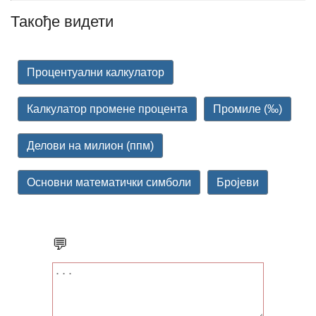
Такође видети
Процентуални калкулатор
Калкулатор промене процента
Промиле (‰)
Делови на милион (ппм)
Основни математички симболи
Бројеви
💬