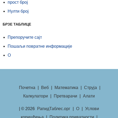
прост број
Нулти број
БРЗЕ ТАБЛИЦЕ
Препоручите сајт
Пошаљи повратне информације
О
Почетна
|
Веб
|
Математика
|
Струја
|
Калкулатори
|
Претварачи
|
Алати
| © 2026
РапидТаблес.орг
|
О
|
Услови
коришћења
|
Политика приватности
|