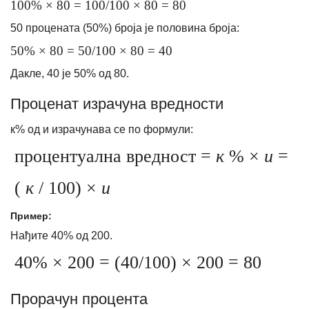
100% × 80 = 100/100 × 80 = 80
50 процената (50%) броја је половина броја:
50% × 80 = 50/100 × 80 = 40
Дакле, 40 је 50% од 80.
Проценат израчуна вредности
к% од и израчунава се по формули:
процентуална вредност =
к
% ×
и
=
(
к
/ 100) ×
и
Пример:
Нађите 40% од 200.
40% × 200 = (40/100) × 200 = 80
Прорачун процента