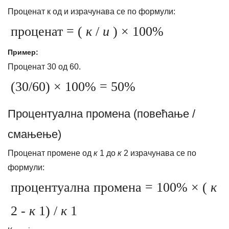
Проценат к од и израчунава се по формули:
проценат = (
к
/
и
) × 100%
Пример:
Проценат 30 од 60.
(30/60) × 100% = 50%
Процентуална промена (повећање /
смањење)
Проценат промене од
к
1 до
к
2 израчунава се по
формули:
процентуална промена = 100% × (
к
2 -
к
1) /
к
1