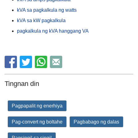
kVA sa pagkalkula ng watts
kVA sa kW pagkalkula
pagkalkula ng kVA hanggang VA
Tingnan din
Pagpapalit ng enerhiya
Pag-convert ng boltahe
Pagbabago ng dalas
Pagsingil sa singil