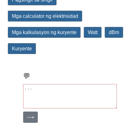
Mga calculator ng elektrisidad
Mga kalkulasyon ng kuryente
Watt
dBm
Kuryente
💬
⟶