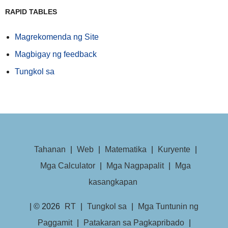
RAPID TABLES
Magrekomenda ng Site
Magbigay ng feedback
Tungkol sa
Tahanan
|
Web
|
Matematika
|
Kuryente
|
Mga Calculator
|
Mga Nagpapalit
|
Mga
kasangkapan
| © 2026
RT
|
Tungkol sa
|
Mga Tuntunin ng
Paggamit
|
Patakaran sa Pagkapribado
|