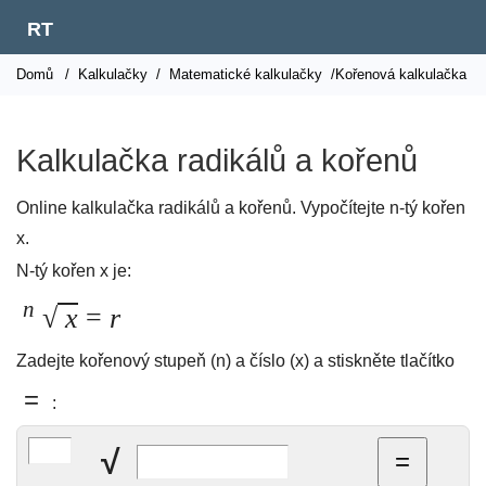
RT
Domů
/
Kalkulačky
/
Matematické kalkulačky
/Kořenová kalkulačka
Kalkulačka radikálů a kořenů
Online kalkulačka radikálů a kořenů. Vypočítejte n-tý kořen
x.
N-tý kořen x je:
n
√
x
=
r
Zadejte kořenový stupeň (n) a číslo (x) a stiskněte tlačítko
=
:
√