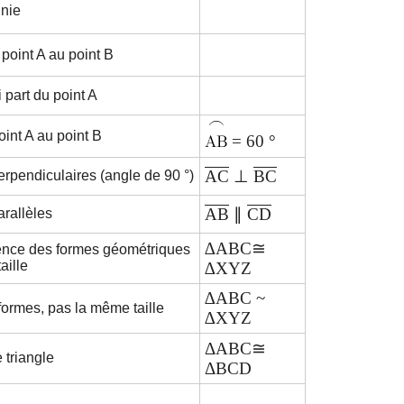
inie
 point A au point B
i part du point A
oint A au point B
= 60 °
AC
⊥
BC
erpendiculaires (angle de 90 °)
AB
∥
CD
arallèles
∆ABC≅
ence des formes géométriques
taille
∆XYZ
∆ABC ~
ormes, pas la même taille
∆XYZ
ΔABC≅
 triangle
ΔBCD