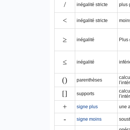
/
inégalité stricte
plus 
<
inégalité stricte
moin
≥
inégalité
Plus 
≤
inégalité
infér
calcu
()
parenthèses
l'int
calcu
[]
supports
l'int
+
signe plus
une a
-
signe moins
soust
opéra