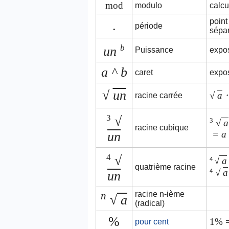
mod
modulo
calcu
point
.
période
sépar
b
un
Puissance
expo
a ^ b
caret
expo
√
un
√
a
⋅
racine carrée
3
√
3
√
a
racine cubique
= a
un
4
√
a
4
√
quatrième racine
√
a
4
un
n
racine n-ième
√
a
(radical)
%
1% =
pour cent