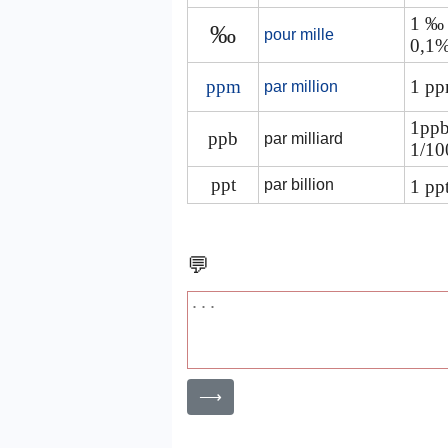
1 ‰ 
‰
pour mille
0,1
ppm
1 pp
par million
1ppb
ppb
par milliard
1/1
ppt
par billion
1 pp
💬
⟶