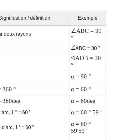
Signification / définition
Exemple
∠ABC = 30
ar deux rayons
°
ABC = 30 °
AOB = 30
°
α = 90 °
= 360 °
α = 60 °
= 360deg
α = 60deg
α = 60 ° 59 ′
arc, 1 ° = 60 ′
α = 60 °
d'arc, 1 ′ = 60 ″
59′59 ″