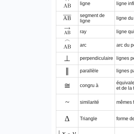
ligne
ligne inf
segment de
AB
ligne du
ligne
ray
ligne qu
arc
arc du p
⊥
perpendiculaire
lignes p
∥
parallèle
lignes p
équival
≅
congru à
et de la 
~
similarité
mêmes f
Δ
Triangle
forme de
|
x
-
y