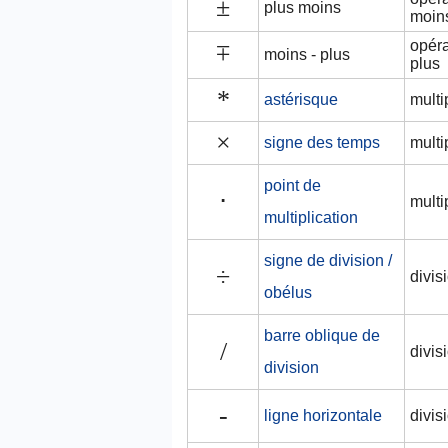
±
plus moins
moin
opéra
±
moins - plus
plus
*
astérisque
multi
×
signe des temps
multi
point de
⋅
multi
multiplication
signe de division /
÷
divis
obélus
barre oblique de
/
divis
division
-
ligne horizontale
divisi