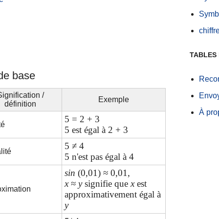
Symbo
chiff
TABLES 
de base
Recom
ignification /
Envoy
Exemple
définition
À pro
5 = 2 + 3
té
5 est égal à 2 + 3
5 ≠ 4
lité
5 n'est pas égal à 4
sin
(0,01) ≈ 0,01,
x
≈
y
signifie que
x
est
oximation
approximativement égal à
y