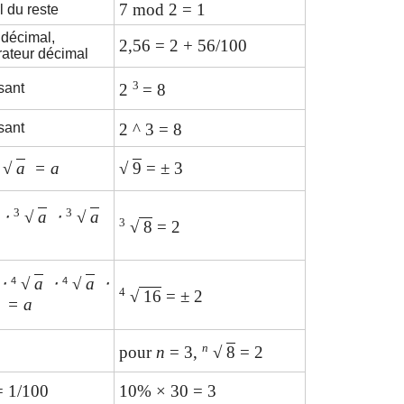
7 mod 2 = 1
l du reste
 décimal,
2,56 = 2 + 56/100
ateur décimal
3
sant
2
= 8
sant
2 ^ 3
= 8
√
a
= a
√
9
= ± 3
3
3
⋅
√
a
⋅
√
a
3
√
8
= 2
⋅
√
a
⋅
√
a
⋅
4
4
4
√
16
= ± 2
= a
n
pour
n
= 3,
√
8
= 2
 1/100
10% × 30 = 3