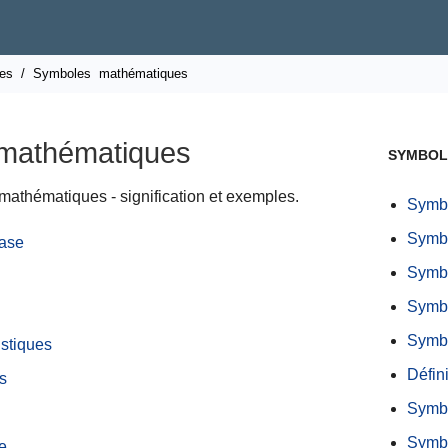
es
/
Symboles
mathématiques
 mathématiques
SYMBOL
 mathématiques - signification et exemples.
Symbo
Symbo
ase
Symbo
Symbo
Symbo
istiques
Défin
s
Symbo
Symb
e