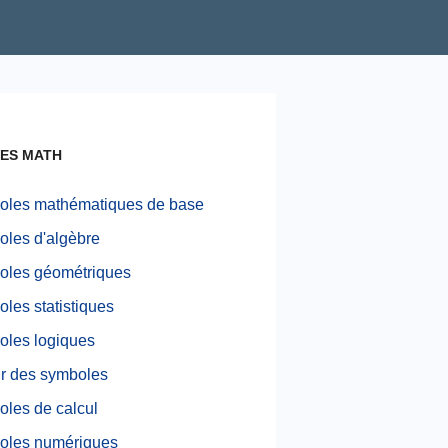
ES MATH
les mathématiques de base
les d'algèbre
les géométriques
les statistiques
les logiques
ir des symboles
les de calcul
oles numériques