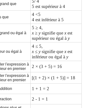
5/ 4
grand que
5 est supérieur à 4
4 <5
s que
4 est inférieur à 5
5 ≥ 4,
x
≥
y
signifie que
x
est
grand ou égal à
supérieur ou égal à
y
4 ≤ 5,
x ≤ y
signifie que
x
est
ieur ou égal à
inférieur ou égal à
y
ler l'expression à
2 × (3 + 5) = 16
érieur en premier
ler l'expression à
[(1 + 2) × (1 + 5)] = 18
érieur en premier
1 + 1 = 2
ddition
2 - 1 = 1
raction
tions plus et