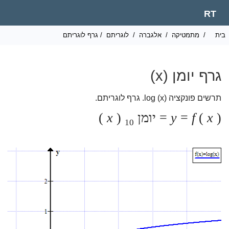
RT
ית
/
מתמטיקה
/
אלגברה
/
לוגריתם
/ גרף לוגריתם
גרף יומן (x)
תרשים פונקציה log (x). גרף לוגריתם.
) = יומן
x
(
f
=
y
(
x
)
10