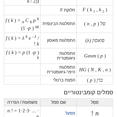
k
/ 2))
F
(
k
, k
)
חלוקת F
1
2
k
f
(
k
)
=
C
p
n
k
סל
(
p
,
n
)
התפלגות הבינומית
nk
(1
-p
)
k
-
λ
f
(
k
)
= λ
e
/
פואסון
(λ)
התפלגות פואסון
!
k
f
(
k
)
= p
(1
-p
)
התפלגות
Geom
(
p
)
k
גיאומטרית
התפלגות
HG
(
N
,
K
,
n
)
היפר-גיאומטרית
ברן
(
p
)
הפצת ברנולי
סמלים קומבינטוריים
סֵמֶל
שם סמל
משמעות / הגדרה
n
! = 1⋅2⋅3⋅ ... ⋅
!
n
מפעל
n