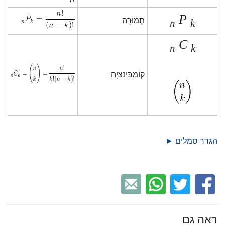
P
תְמוּרָה
n
k
C
n
k
קוֹמבִּינַצִיָה
הגדר סמלים ►
ראה גם