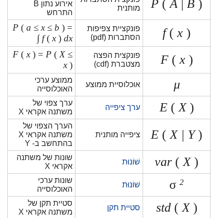
P
(
A
|
B
)
אירוע נתון B
מותנית
התרחש
P
(
a
≤
x
≤
b
) =
פונקציית צפיפות
f
(
x
)
הסתברות (pdf)
dx
)
x
(
∫ f
F
(
x
) =
P
(
X
≤
פונקצית הפצה
F
(
x
)
מצטברת (cdf)
)
x
ממוצע ערכי
μ
אוכלוסיית ממוצע
האוכלוסייה
ערך צפוי של
E
(
X
)
ערך ציפייה
משתנה אקראי X
הערך הצפוי של
E
(
X | Y
)
ציפייה מותנית
משתנה אקראי X
בהתחשב ב- Y
שונות של משתנה
var
(
X
)
שׁוֹנוּת
אקראי X
שונות ערכי
σ
2
שׁוֹנוּת
האוכלוסייה
סטיית תקן של
std
(
X
)
סטיית תקן
משתנה אקראי X