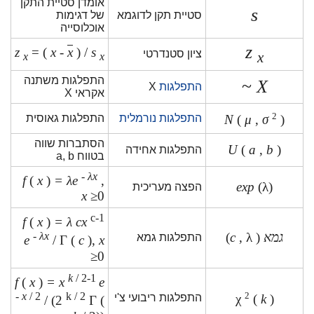
אומדן סטיית התקן
s
סטיית תקן לדוגמא
של דגימות
אוכלוסייה
z
z
= (
x
-
x
) /
s
ציון סטנדרטי
x
x
x
התפלגות משתנה
~
X
התפלגות
X
אקראי X
2
התפלגות נורמלית
התפלגות גאוסית
N
(
μ
,
σ
)
הסתברות שווה
U
(
a
,
b
)
התפלגות אחידה
בטווח a, b
-
λx
f
(
x
)
= λe
,
exp
(λ)
הפצה מעריכית
x
≥0
c-1
f
(
x
)
= λ cx
גמא
(
, λ)
c
-
λx
התפלגות גמא
e
/ Γ (
c
),
x
≥0
k
/ 2-1
f
(
x
)
= x
e
-
x
/ 2
k / 2
2
התפלגות ריבועי צ'י
χ
(
k
)
/ (2
Γ (