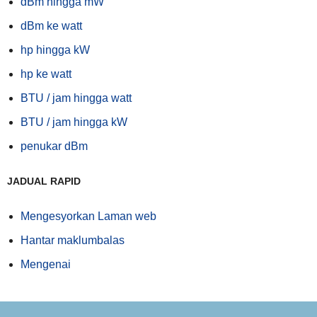
dBm hingga mW
dBm ke watt
hp hingga kW
hp ke watt
BTU / jam hingga watt
BTU / jam hingga kW
penukar dBm
JADUAL RAPID
Mengesyorkan Laman web
Hantar maklumbalas
Mengenai