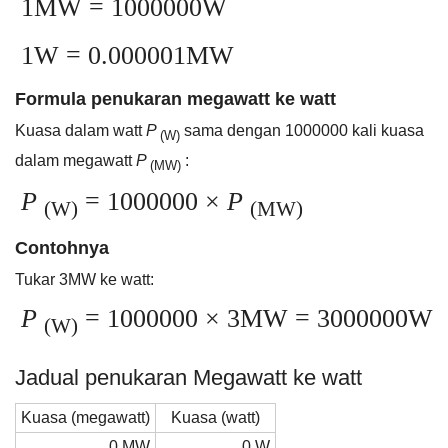
1MW = 1000000W
1W = 0.000001MW
Formula penukaran megawatt ke watt
Kuasa dalam watt
P
sama dengan 1000000 kali kuasa
(W)
dalam megawatt
P
:
(MW)
P
= 1000000 ×
P
(W)
(MW)
Contohnya
Tukar 3MW ke watt:
P
= 1000000 × 3MW = 3000000W
(W)
Jadual penukaran Megawatt ke watt
Kuasa (megawatt)
Kuasa (watt)
0 MW
0 W