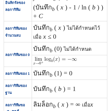
อินทิกรัลของ
(บันทึก
(
x
)
- 1 / ln (
b
)
)
b
ลอการิทึม
+
C
บันทึก
(
x
)
ไม่ได้กำหนดไว้
ลอการิทึมของ
b
x
≤ 0
จำนวนลบ
เมื่อ
บันทึก
(0)
ไม่ได้กำหนด
b
ลอการิทึมของ 0
บันทึก
(1) = 0
ลอการิทึมของ 1
b
ลอการิทึมของ
บันทึก
(
b
) = 1
b
ฐาน
ลิมล็อก
(
x
) =
∞
x
เมื่อ
ลอการิทึมขอ
b