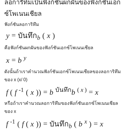
ลอการิทึมเป็นฟังก์ชันผกผันของฟังก์ชันเอก
ซ์โพเนนเชียล
ฟังก์ชันลอการิทึม
y
= บันทึก
(
x
)
b
คือฟังก์ชันผกผันของฟังก์ชันเอกซ์โพเนนเชียล
y
x
=
b
ดังนั้นถ้าเราคำนวณฟังก์ชันเอกซ์โพเนนเชียลของลอการิทึม
ของ x (x/ 0)
-1
บันทึก
(
x
)
f
(
f
(
x
)) =
b
b
=
x
หรือถ้าเราคำนวณลอการิทึมของฟังก์ชันเอกซ์โพเนนเชียล
ของ x
-1
x
f
(
f
(
x
)) = บันทึก
(
b
) =
x
b