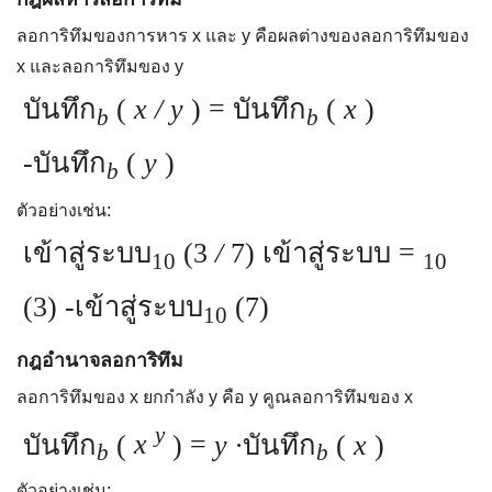
ลอการิทึมของการหาร x และ y คือผลต่างของลอการิทึมของ
x และลอการิทึมของ y
บันทึก
(
x / y
) = บันทึก
(
x
)
b
b
-
บันทึก
(
y
)
b
ตัวอย่างเช่น:
เข้าสู่ระบบ
(3
/
7) เข้าสู่ระบบ =
10
10
(3)
-
เข้าสู่ระบบ
(7)
10
กฎอำนาจลอการิทึม
ลอการิทึมของ x ยกกำลัง y คือ y คูณลอการิทึมของ x
y
บันทึก
(
x
) =
y ∙
บันทึก
(
x
)
b
b
ตัวอย่างเช่น: