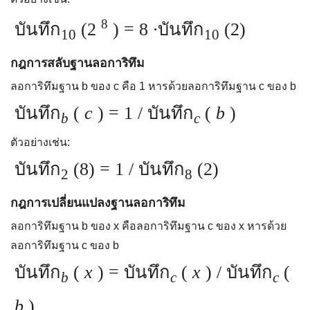
8
บันทึก
(2
) = 8
∙
บันทึก
(2)
10
10
กฎการสลับฐานลอการิทึม
ลอการิทึมฐาน b ของ c คือ 1 หารด้วยลอการิทึมฐาน c ของ b
บันทึก
(
c
) = 1 / บันทึก
(
b
)
b
c
ตัวอย่างเช่น:
บันทึก
(8) = 1 / บันทึก
(2)
2
8
กฎการเปลี่ยนแปลงฐานลอการิทึม
ลอการิทึมฐาน b ของ x คือลอการิทึมฐาน c ของ x หารด้วย
ลอการิทึมฐาน c ของ b
บันทึก
(
x
) = บันทึก
(
x
) / บันทึก
(
b
c
c
b
)