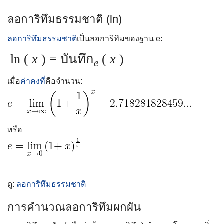
ลอการิทึมธรรมชาติ (ln)
ลอการิทึมธรรมชาติ
เป็นลอการิทึมของฐาน e:
ln (
x
) = บันทึก
(
x
)
e
เมื่อ
ค่าคงที่
คือจำนวน:
หรือ
ดู:
ลอการิทึมธรรมชาติ
การคำนวณลอการิทึมผกผัน