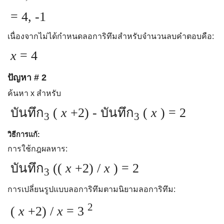
= 4, -1
เนื่องจากไม่ได้กำหนดลอการิทึมสำหรับจำนวนลบคำตอบคือ:
x
= 4
ปัญหา # 2
ค้นหา x สำหรับ
บันทึก
(
x
+2) - บันทึก
(
x
) = 2
3
3
วิธีการแก้:
การใช้กฎผลหาร:
บันทึก
((
x
+2) /
x
) = 2
3
การเปลี่ยนรูปแบบลอการิทึมตามนิยามลอการิทึม:
2
(
x
+2) /
x
= 3