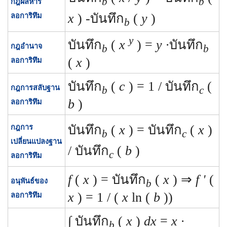
b
b
กฎผลหาร
x
)
-
บันทึก
(
y
)
ลอการิทึม
b
y
บันทึก
(
x
) =
y ∙
บันทึก
กฎอำนาจ
b
b
(
x
)
ลอการิทึม
บันทึก
(
c
) = 1 / บันทึก
(
กฎการสลับฐาน
b
c
b
)
ลอการิทึม
บันทึก
(
x
) = บันทึก
(
x
)
กฎการ
b
c
เปลี่ยนแปลงฐาน
/ บันทึก
(
b
)
c
ลอการิทึม
f
(
x
) = บันทึก
(
x
)
⇒
f '
(
อนุพันธ์ของ
b
x
) = 1 / (
x
ln (
b
))
ลอการิทึม
∫
บันทึก
(
x
)
dx
=
x ∙
b