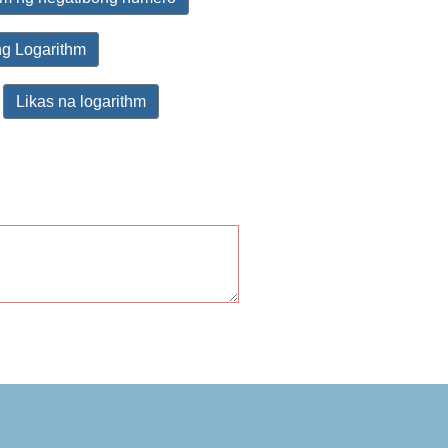
ng Logarithm
Likas na logarithm