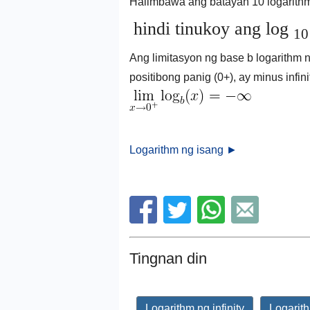
Halimbawa ang batayan 10 logarithm 
hindi tinukoy ang log
10
Ang limitasyon ng base b logarithm n
positibong panig (0+), ay minus infini
Logarithm ng isang ►
Tingnan din
Logarithm ng infinity
Logarit