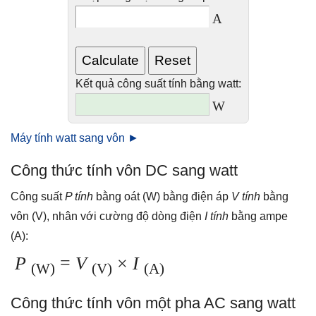
A
Kết quả công suất tính bằng watt:
W
Máy tính watt sang vôn ►
Công thức tính vôn DC sang watt
Công suất
P tính
bằng oát (W) bằng điện áp
V tính
bằng
vôn (V), nhân với cường độ dòng điện
I tính
bằng ampe
(A):
P
=
V
×
I
(W)
(V)
(A)
Công thức tính vôn một pha AC sang watt