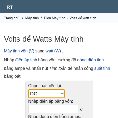
RT
Trang chủ
/
Máy tính
/
Điện Máy tính
/ Volts để watt tính
Volts để Watts Máy tính
Máy tính vôn (V)
sang
watt (W)
.
Nhập
điện áp tính
bằng vôn, cường độ
dòng điện tính
bằng ampe và nhấn nút
Tính toán
để nhận công
suất tính
bằng oát:
Chọn loại hiện tại:
Nhập điện áp bằng vôn:
V
Nhập dòng điện bằng amps: