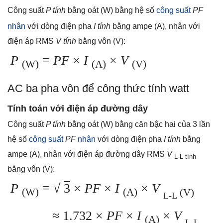
Công suất
P tính
bằng oát (W) bằng hệ số
công suất
PF
nhân
với dòng điện pha
I tính
bằng ampe (A), nhân với
điện áp RMS
V tính
bằng vôn (V):
P
=
PF
×
I
×
V
(W)
(A)
(V)
AC ba pha vôn để công thức tính watt
Tính toán với điện áp đường dây
Công suất
P tính
bằng oát (W) bằng căn bậc hai của 3 lần
hệ số
công suất
PF
nhân
với dòng điện pha
I tính
bằng
ampe (A), nhân với điện áp đường dây RMS
V
L-L tính
bằng vôn (V):
P
=
√
3
×
PF
×
I
×
V
(W)
(A)
(V)
L-L
≈ 1.732 ×
PF
×
I
×
V
(A)
L-L