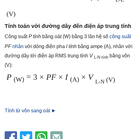
(V)
Tính toán với đường dây đến điện áp trung tính
Công suất
P tính
bằng oát (W) bằng 3 lần hệ số
công suất
PF
nhân
với dòng điện pha
I tính
bằng ampe (A), nhân với
đường dây tới điện áp RMS trung tính
V
bằng vôn
L-N tính
(V):
P
= 3 ×
PF
×
I
×
V
(W)
(A)
(V)
L-N
Tính từ vôn sang oát ►