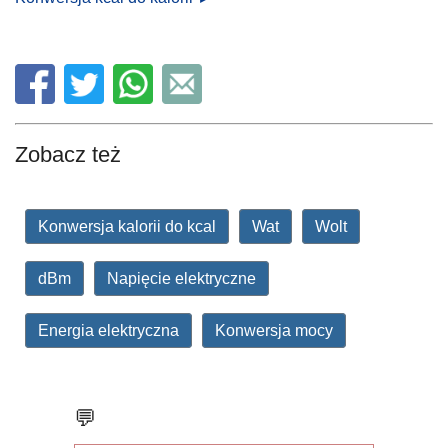
Zobacz też
Konwersja kalorii do kcal
Wat
Wolt
dBm
Napięcie elektryczne
Energia elektryczna
Konwersja mocy
💬