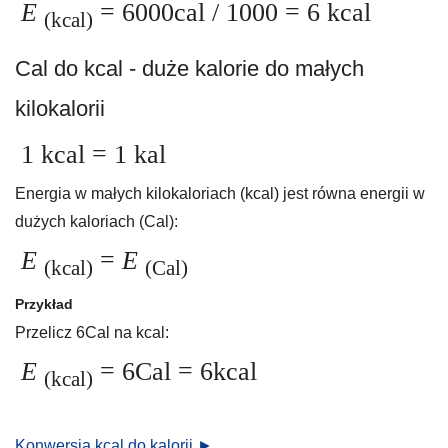
E
= 6000cal / 1000 = 6 kcal
(kcal)
Cal do kcal - duże kalorie do małych
kilokalorii
1 kcal = 1 kal
Energia w małych kilokaloriach (kcal) jest równa energii w
dużych kaloriach (Cal):
E
=
E
(kcal)
(Cal)
Przykład
Przelicz 6Cal na kcal:
E
= 6Cal = 6kcal
(kcal)
Konwersja kcal do kalorii ►