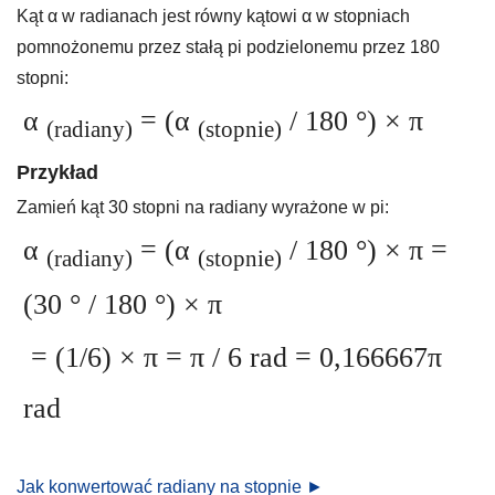
Kąt α w radianach jest równy kątowi α w stopniach
pomnożonemu przez stałą pi podzielonemu przez 180
stopni:
α
= (α
/ 180 °) × π
(radiany)
(stopnie)
Przykład
Zamień kąt 30 stopni na radiany wyrażone w pi:
α
= (α
/ 180 °) × π =
(radiany)
(stopnie)
(30 ° / 180 °) × π
= (1/6) × π = π / 6 rad = 0,166667π
rad
Jak konwertować radiany na stopnie ►