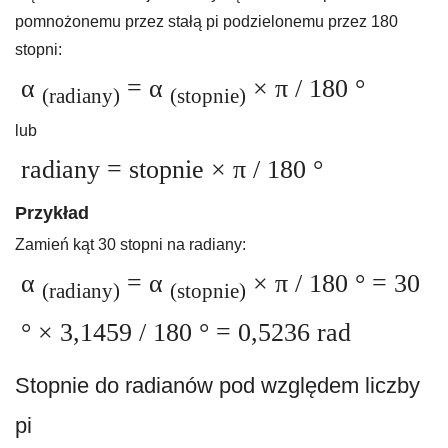
pomnożonemu przez stałą pi podzielonemu przez 180
stopni:
α
= α
× π / 180 °
(radiany)
(stopnie)
lub
radiany = stopnie × π / 180 °
Przykład
Zamień kąt 30 stopni na radiany:
α
= α
× π / 180 ° = 30
(radiany)
(stopnie)
° × 3,1459 / 180 ° = 0,5236 rad
Stopnie do radianów pod względem liczby
pi