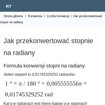
RT
Strona główna
/
Konwersja
/
Liczba konwersji
/ Jak przekonwertować
stopni na radiany
Jak przekonwertować stopnie
na radiany
Formuła konwersji stopni na radiany
Jeden stopień to 0,01745329252 radianów:
1 ° = π / 180 ° = 0,005555556π =
0,01745329252 rad
Kąt α w radianach jest równy kątowi α w stopniach