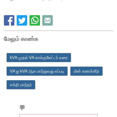
மேலும் காண்க
kVA முதல் VA கால்குலேட்டர் வரை
VA ஐ kVA ஆக மாற்றுவது எப்படி
மின் கணக்கீடு
சக்தி மாற்றம்
💬