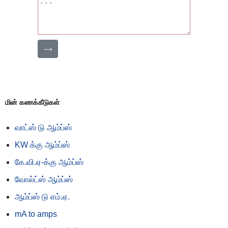
⟶
மின் கணக்கீடுகள்
வாட்ஸ் டு ஆம்ப்ஸ்
KW க்கு ஆம்ப்ஸ்
கே.வி.ஏ-க்கு ஆம்ப்ஸ்
வோல்ட்ஸ் ஆம்ப்ஸ்
ஆம்ப்ஸ் டு எம்.ஏ.
mA to amps