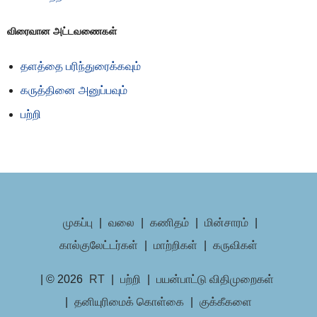
விரைவான அட்டவணைகள்
தளத்தை பரிந்துரைக்கவும்
கருத்தினை அனுப்பவும்
பற்றி
முகப்பு
|
வலை
|
கணிதம்
|
மின்சாரம்
|
கால்குலேட்டர்கள்
|
மாற்றிகள்
|
கருவிகள்
| © 2026
RT
|
பற்றி
|
பயன்பாட்டு விதிமுறைகள்
|
தனியுரிமைக் கொள்கை
|
குக்கீகளை