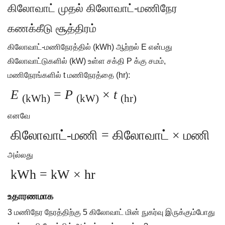
கிலோவாட் முதல் கிலோவாட்-மணிநேர
கணக்கீடு சூத்திரம்
கிலோவாட்-மணிநேரத்தில் (kWh) ஆற்றல் E என்பது
கிலோவாட்டுகளில் (kW) உள்ள சக்தி P க்கு சமம்,
மணிநேரங்களில் t மணிநேரத்தை (hr):
E
=
P
×
t
(kWh)
(kW)
(hr)
எனவே
கிலோவாட்-மணி = கிலோவாட் × மணி
அல்லது
kWh = kW × hr
உதாரணமாக
3 மணிநேர நேரத்திற்கு 5 கிலோவாட் மின் நுகர்வு இருக்கும்போது