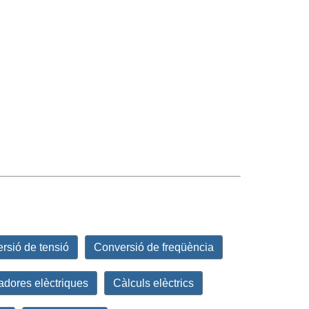
rsió de tensió
Conversió de freqüència
adores elèctriques
Càlculs elèctrics