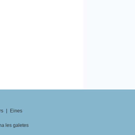
rs
|
Eines
na les galetes