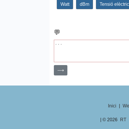
Watt
dBm
Tensió elèctri
💬
⟶
Inici
|
We
| © 2026
RT