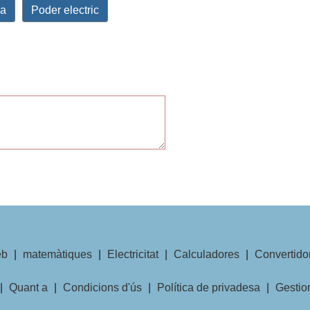
ca
Poder electric
b
|
matemàtiques
|
Electricitat
|
Calculadores
|
Convertido
|
Quant a
|
Condicions d'ús
|
Política de privadesa
|
Gestio