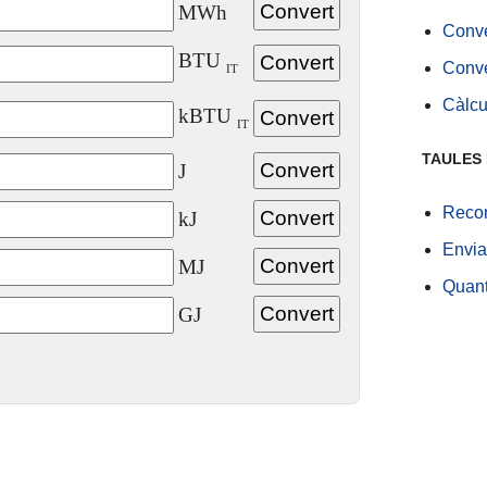
MWh
Conve
BTU
Conve
IT
Càlcul
kBTU
IT
TAULES 
J
Recom
kJ
Envia
MJ
Quant
GJ