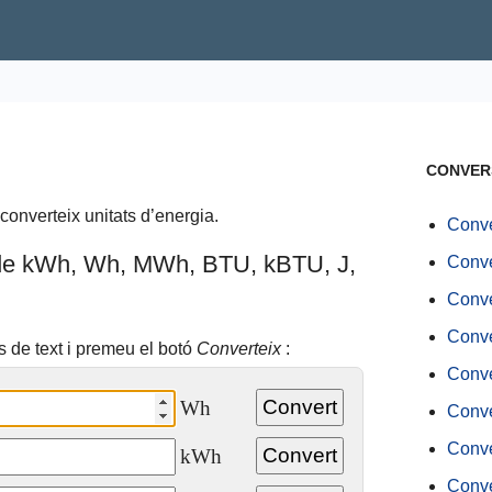
CONVER
converteix unitats d’energia.
Conve
 de kWh, Wh, MWh, BTU, kBTU, J,
Conve
Conve
Conve
s de text i premeu el botó
Converteix
:
Conve
Wh
Conve
Conve
kWh
Conve