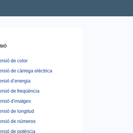
SIÓ
rsió de color
rsió de càrrega elèctrica
rsió d’energia
rsió de freqüència
rsió d'imatges
rsió de longitud
rsió de números
rsió de potència