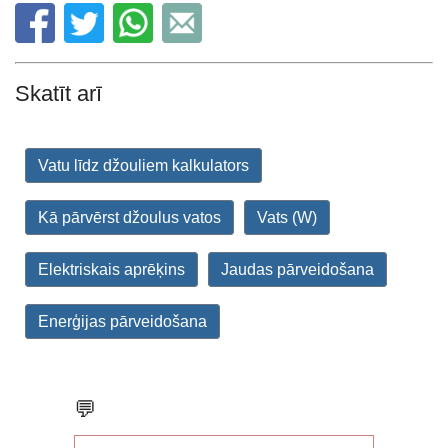
Skatīt arī
Vatu līdz džouliem kalkulators
Kā pārvērst džoulus vatos
Vats (W)
Elektriskais aprēķins
Jaudas pārveidošana
Enerģijas pārveidošana
💬