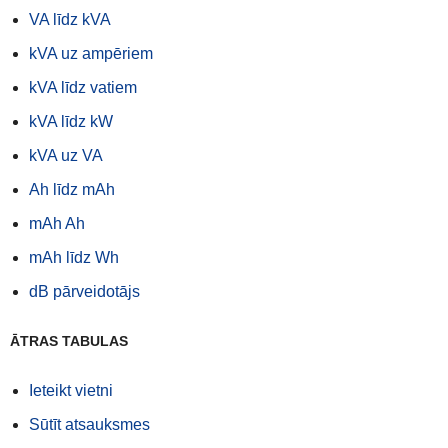
VA līdz kVA
kVA uz ampēriem
kVA līdz vatiem
kVA līdz kW
kVA uz VA
Ah līdz mAh
mAh Ah
mAh līdz Wh
dB pārveidotājs
ĀTRAS TABULAS
Ieteikt vietni
Sūtīt atsauksmes