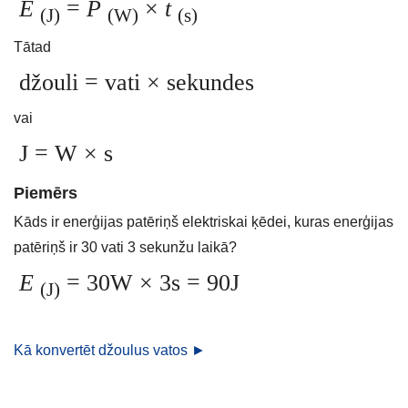
E
=
P
×
t
(J)
(W)
(s)
Tātad
džouli = vati × sekundes
vai
J = W × s
Piemērs
Kāds ir enerģijas patēriņš elektriskai ķēdei, kuras enerģijas
patēriņš ir 30 vati 3 sekunžu laikā?
E
= 30W × 3s = 90J
(J)
Kā konvertēt džoulus vatos ►