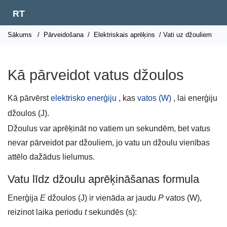
RT
Sākums
/
Pārveidošana
/
Elektriskais aprēķins
/ Vati uz džouliem
Kā pārveidot vatus džoulos
Kā pārvērst
elektrisko enerģiju
, kas
vatos (W)
, lai enerģiju
džoulos (J).
Džoulus var aprēķināt no vatiem un sekundēm, bet vatus
nevar pārveidot par džouliem, jo ​​vatu un džoulu vienības
attēlo dažādus lielumus.
Vatu līdz džoulu aprēķināšanas formula
Enerģija
E
džoulos (J) ir vienāda ar jaudu
P
vatos (W),
reizinot laika periodu
t
sekundēs (s):