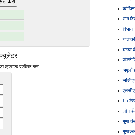
सेट करा
कोझिन 
भाग वि
विभाग क
घातांकी
घटक कॅ
क्युलेटर
फॅक्टोर
ेटा क्रमांक प्रविष्ट करा:
अपूर्णां
जीसीएफ
एलसीएम
Ln कॅल्
लॉग कॅल
गुणा कॅ
गुणाकार