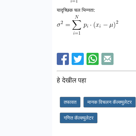
यादृच्छिक चल भिन्नता:
हे देखील पहा
तफावत
मानक विचलन कॅल्क्युलेटर
गणित कॅल्क्युलेटर