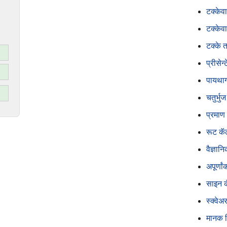
टक्केवा
टक्केवा
टक्के त
प्रीसेन
पायथागो
चतुर्भु
प्रमाण 
रूट कॅल
वैज्ञान
अपूर्णा
साइन कॅ
स्क्वेअ
मानक व