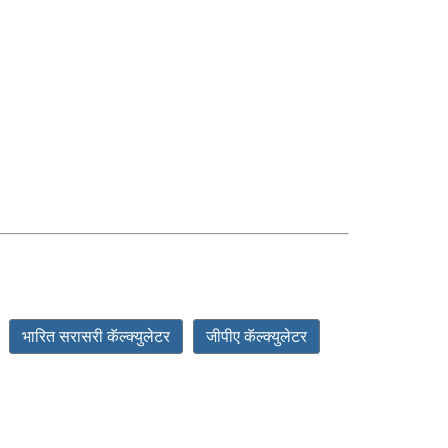
भारित सरासरी कॅल्क्युलेटर
जीपीए कॅल्क्युलेटर