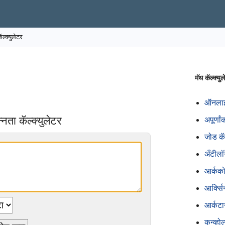
ॅल्क्युलेटर
मॅथ कॅल्क्यु
ऑनलाईन
नता कॅल्क्युलेटर
अपूर्णा
जोड कॅल
अँटीलॉग
आर्कको
आर्क्सि
आर्कटान
कन्व्हो