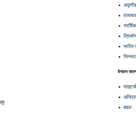
अपूर्णा
वजाबाक
स्पर्शि
त्रिको
भारित 
भिन्नता
वेगवान सारण्
साइटच
अभिप्र
ना
बद्दल