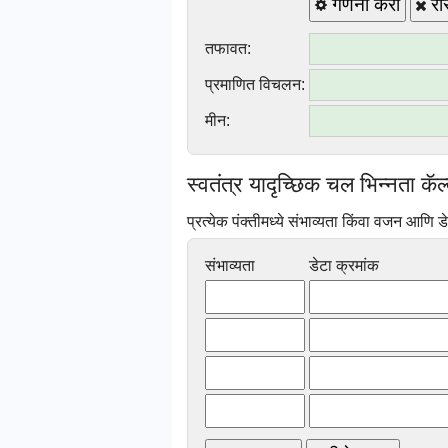
गणना करा
री
तफावत:
प्रमाणित विचलन:
मीन:
स्वतंत्र यादृच्छिक चल भिन्नता कॅल्
प्रत्येक पंक्तीमध्ये संभाव्यता किंवा वजन आणि ड
संभाव्यता
डेटा क्रमांक