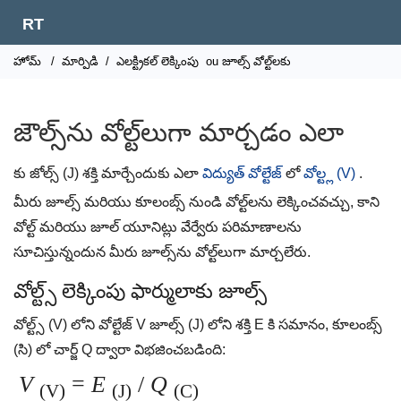
RT
హోమ్
/
మార్పిడి
/
ఎలక్ట్రికల్ లెక్కింపు
ou జూల్స్ వోల్ట్‌లకు
జౌల్స్‌ను వోల్ట్‌లుగా మార్చడం ఎలా
కు జోల్స్ (J) శక్తి మార్చేందుకు ఎలా
విద్యుత్ వోల్టేజ్
లో
వోల్ట్ల (V)
.
మీరు జూల్స్ మరియు కూలంబ్స్ నుండి వోల్ట్‌లను లెక్కించవచ్చు, కాని
వోల్ట్ మరియు జూల్ యూనిట్లు వేర్వేరు పరిమాణాలను
సూచిస్తున్నందున మీరు జూల్స్‌ను వోల్ట్‌లుగా మార్చలేరు.
వోల్ట్స్ లెక్కింపు ఫార్ములాకు జూల్స్
వోల్ట్స్ (V) లోని వోల్టేజ్ V జూల్స్ (J) లోని శక్తి E కి సమానం, కూలంబ్స్
(సి) లో చార్జ్ Q ద్వారా విభజించబడింది:
V
=
E
/
Q
(V)
(J)
(C)