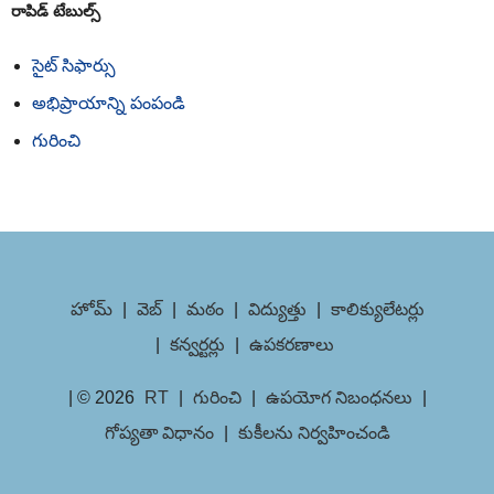
రాపిడ్ టేబుల్స్
సైట్ సిఫార్సు
అభిప్రాయాన్ని పంపండి
గురించి
హోమ్
|
వెబ్
|
మఠం
|
విద్యుత్తు
|
కాలిక్యులేటర్లు
|
కన్వర్టర్లు
|
ఉపకరణాలు
| © 2026
RT
|
గురించి
|
ఉపయోగ నిబంధనలు
|
గోప్యతా విధానం
|
కుకీలను నిర్వహించండి