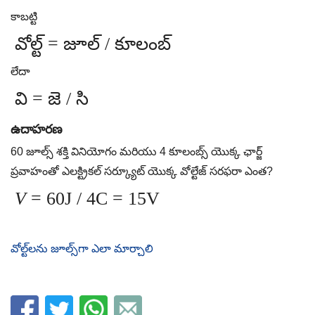
కాబట్టి
వోల్ట్ = జూల్ / కూలంబ్
లేదా
వి = జె / సి
ఉదాహరణ
60 జూల్స్ శక్తి వినియోగం మరియు 4 కూలంబ్స్ యొక్క ఛార్జ్
ప్రవాహంతో ఎలక్ట్రికల్ సర్క్యూట్ యొక్క వోల్టేజ్ సరఫరా ఎంత?
V
= 60J / 4C = 15V
వోల్ట్‌లను జూల్స్‌గా ఎలా మార్చాలి