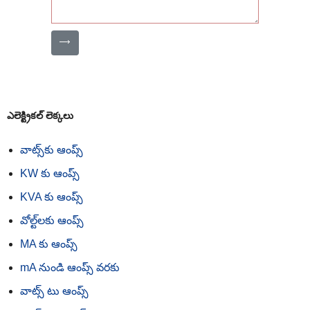
⟶
ఎలెక్ట్రికల్ లెక్కలు
వాట్స్‌కు ఆంప్స్
KW కు ఆంప్స్
KVA కు ఆంప్స్
వోల్ట్‌లకు ఆంప్స్
MA కు ఆంప్స్
mA నుండి ఆంప్స్ వరకు
వాట్స్ టు ఆంప్స్