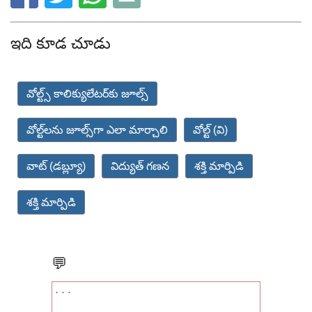
ఇది కూడ చూడు
వోల్ట్స్ కాలిక్యులేటర్‌కు జూల్స్
వోల్ట్‌లను జూల్స్‌గా ఎలా మార్చాలి
వోల్ట్ (వి)
వాట్ (డబ్ల్యూ)
విద్యుత్ గణన
శక్తి మార్పిడి
శక్తి మార్పిడి
💬