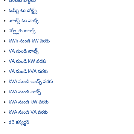
ఓంలకు వోల్ట్‌లు
ఓమ్స్ టు వోల్ట్స్
జూల్స్ టు వాట్స్
వోల్ట్లకు జూల్స్
kWh నుండి kW వరకు
VA నుండి వాట్స్
VA నుండి kW వరకు
VA నుండి kVA వరకు
kVA నుండి ఆంప్స్ వరకు
kVA నుండి వాట్స్
kVA నుండి kW వరకు
kVA నుండి VA వరకు
dB కన్వర్టర్