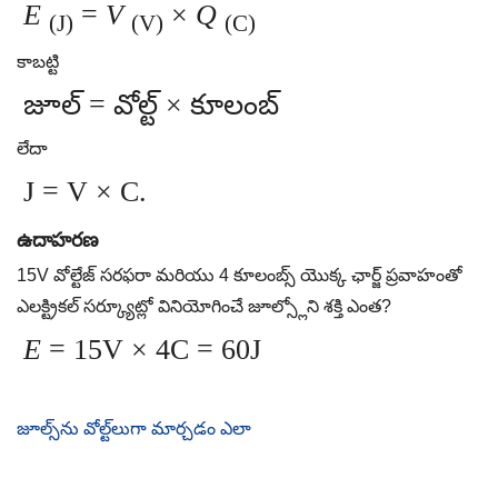
E
=
V
×
Q
(J)
(V)
(C)
కాబట్టి
జూల్ = వోల్ట్ × కూలంబ్
లేదా
J = V × C.
ఉదాహరణ
15V వోల్టేజ్ సరఫరా మరియు 4 కూలంబ్స్ యొక్క ఛార్జ్ ప్రవాహంతో
ఎలక్ట్రికల్ సర్క్యూట్లో వినియోగించే జూల్స్లోని శక్తి ఎంత?
E
= 15V × 4C = 60J
జూల్స్‌ను వోల్ట్‌లుగా మార్చడం ఎలా