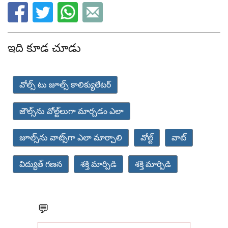
ఇది కూడ చూడు
వోల్స్ టు జూల్స్ కాలిక్యులేటర్
జౌల్స్‌ను వోల్ట్‌లుగా మార్చడం ఎలా
జూల్స్‌ను వాట్స్‌గా ఎలా మార్చాలి
వోల్ట్
వాట్
విద్యుత్ గణన
శక్తి మార్పిడి
శక్తి మార్పిడి
💬