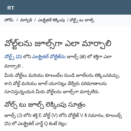
RT
హోమ్
/
మార్పిడి
/
ఎలక్ట్రికల్ లెక్కింపు
/ వోల్ట్స్ టు జూల్స్
వోల్ట్‌లను జూల్స్‌గా ఎలా మార్చాలి
వోల్ట్స్ (వి)
లోని
ఎలక్ట్రికల్ వోల్టేజ్‌ను
జూల్స్ (జె) లో శక్తిగా ఎలా
మార్చాలి .
మీరు వోల్ట్‌లు మరియు కూలంబ్‌ల నుండి జూల్‌లను లెక్కించవచ్చు,
కాని వోల్ట్ మరియు జూల్ యూనిట్లు వేర్వేరు పరిమాణాలను
సూచిస్తున్నందున మీరు వోల్ట్‌లను జూల్స్‌గా మార్చలేరు.
వోల్స్ టు జూల్స్ లెక్కింపు సూత్రం
జూల్స్ (J) లోని శక్తి E వోల్ట్ (V) లోని వోల్టేజ్ V కి సమానం, కూలంబ్స్
(సి) లో ఎలక్ట్రికల్ చార్జ్ Q కంటే రెట్లు: