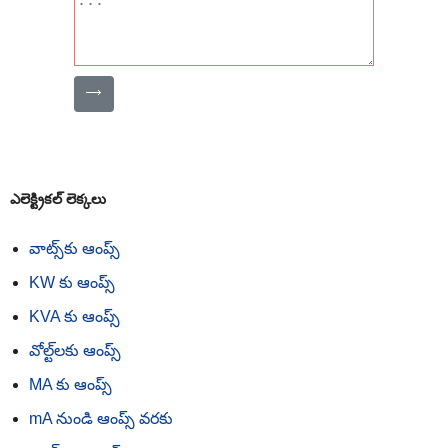
⟶
ఎలెక్ట్రికల్ లెక్కలు
వాట్స్‌కు ఆంప్స్
KW కు ఆంప్స్
KVA కు ఆంప్స్
వోల్ట్‌లకు ఆంప్స్
MA కు ఆంప్స్
mA నుండి ఆంప్స్ వరకు