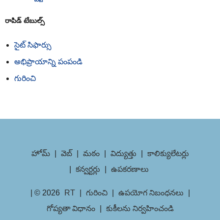
రాపిడ్ టేబుల్స్
సైట్ సిఫార్సు
అభిప్రాయాన్ని పంపండి
గురించి
హోమ్
|
వెబ్
|
మఠం
|
విద్యుత్తు
|
కాలిక్యులేటర్లు
|
కన్వర్టర్లు
|
ఉపకరణాలు
| © 2026
RT
|
గురించి
|
ఉపయోగ నిబంధనలు
|
గోప్యతా విధానం
|
కుకీలను నిర్వహించండి