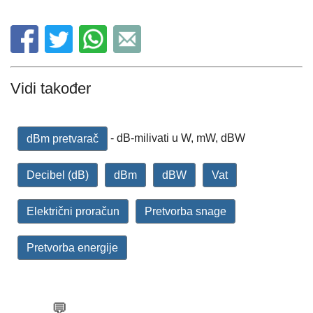
Vidi također
- dB-milivati ​​u W, mW, dBW
dBm pretvarač
Decibel (dB)
dBm
dBW
Vat
Električni proračun
Pretvorba snage
Pretvorba energije
💬