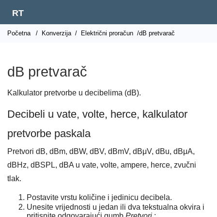
RT
Početna
/
Konverzija
/
Električni proračun
/dB pretvarač
dB pretvarač
Kalkulator pretvorbe u decibelima (dB).
Decibeli u vate, volte, herce, kalkulator
pretvorbe paskala
Pretvori dB, dBm, dBW, dBV, dBmV, dBμV, dBu, dBμA,
dBHz, dBSPL, dBA u vate, volte, ampere, herce, zvučni
tlak.
Postavite vrstu količine i jedinicu decibela.
Unesite vrijednosti u jedan ili dva tekstualna okvira i
pritisnite odgovarajući gumb
Pretvori
: