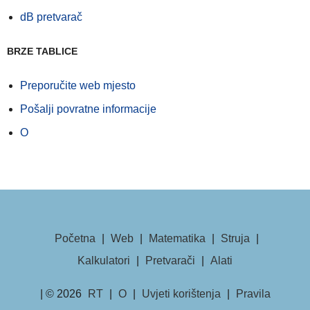
dB pretvarač
BRZE TABLICE
Preporučite web mjesto
Pošalji povratne informacije
O
Početna
|
Web
|
Matematika
|
Struja
|
Kalkulatori
|
Pretvarači
|
Alati
| © 2026
RT
|
O
|
Uvjeti korištenja
|
Pravila