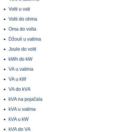
Volti u vati
Volti do ohma
Oma do volta
Džouli u vatima
Joule do volti
kWh do kW
VA u vatima
VA u kW
VA do kVA
kVA na pojačala
kVA u vatima
kVA u kW
kVA do VA