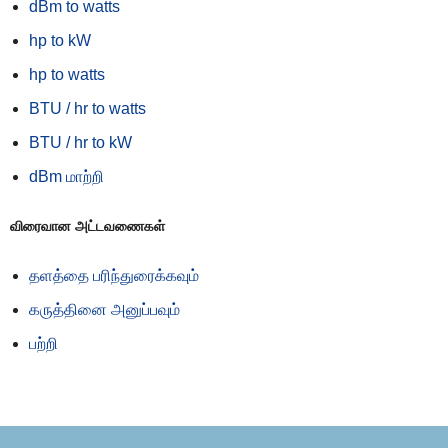
dBm to watts
hp to kW
hp to watts
BTU / hr to watts
BTU / hr to kW
dBm மாற்றி
விரைவான அட்டவணைகள்
தளத்தை பரிந்துரைக்கவும்
கருத்தினை அனுப்பவும்
பற்றி