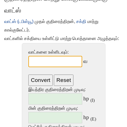
வாட்ஸ்
வாட்ஸ் (டபிள்யூ)
முதல் குதிரைத்திறன்,
சக்தி
மாற்று
கால்குலேட்டர்.
வாட்களில் சக்தியை உள்ளிட்டு
மாற்று
பொத்தானை அழுத்தவும்:
வாட்களை உள்ளிடவும்:
வ
இயந்திர குதிரைத்திறன் முடிவு:
hp
(I)
மின் குதிரைத்திறன் முடிவு:
hp
(E)
மெட்ரிக் குதிரைத்திறன் முடிவு: