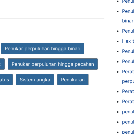
Penu
Penuk
binar
Penuk
Hex t
Penukar perpuluhan hingga binari
Penu
Penu
x
Penukar perpuluhan hingga pecahan
Pera
atus
Sistem angka
Penukaran
perp
Pera
Pera
penu
penu
penu