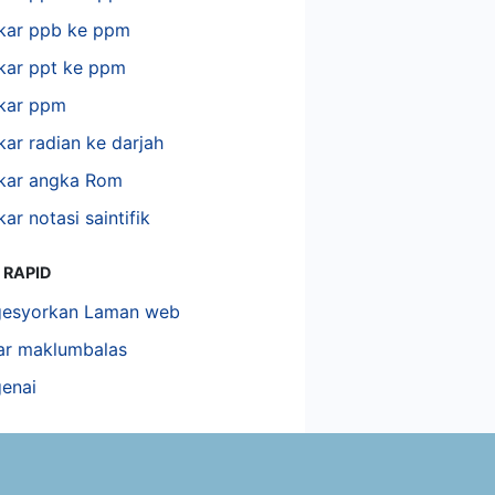
kar ppb ke ppm
kar ppt ke ppm
kar ppm
ar radian ke darjah
kar angka Rom
ar notasi saintifik
 RAPID
esyorkan Laman web
ar maklumbalas
enai