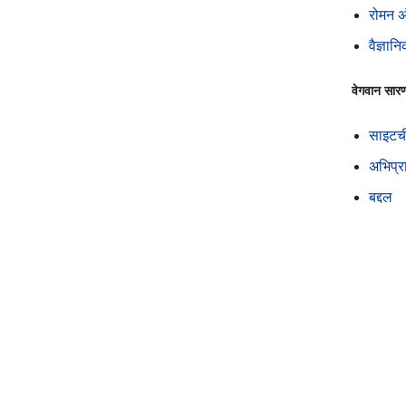
रोमन अ
वैज्ञान
वेगवान सारण्
साइटच
अभिप्र
बद्दल