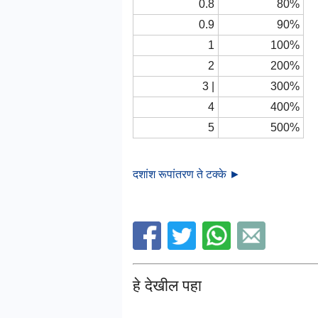
0.8
80%
0.9
90%
1
100%
2
200%
3 |
300%
4
400%
5
500%
दशांश रूपांतरण ते टक्के ►
हे देखील पहा