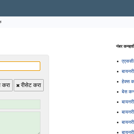
े
नंबर कन्व्हर्
एएससीआ
बायनरी
हेक्स 
त करा
रीसेट करा
बेस कनव
बायनरी
बायनर
बायनरी
बायनरी 