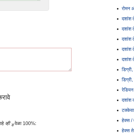
रोमन अं
दशांश 
दशांश त
दशांश 
दशांश 
दशांश त
डिग्री,
डिग्री,
रेडियन 
करावे
दशांश क
टक्केवा
हेक्स /
आहे
व्ही
वेळा 100%:
ड
हेक्स