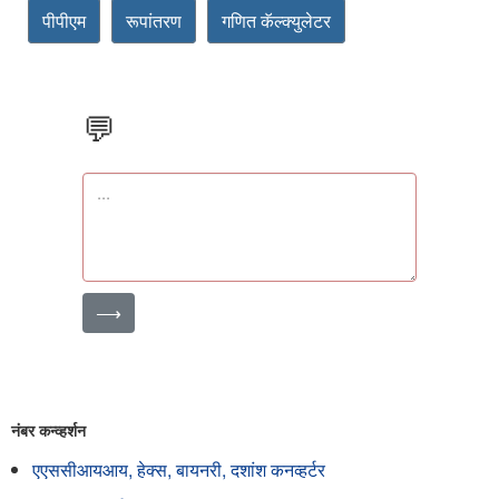
पीपीएम
रूपांतरण
गणित कॅल्क्युलेटर
💬
⟶
नंबर कन्व्हर्शन
एएससीआयआय, हेक्स, बायनरी, दशांश कनव्हर्टर