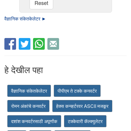
वैज्ञानिक संकेतकेलेटर ►
हे देखील पहा
वैज्ञानिक संकेतकेलेटर
पीपीएम ते टक्के कनवर्टर
रोमन अंकांचे कनवर्टर
हेक्स कन्व्हर्टरवर ASCII मजकूर
दशांश कनवर्टरसाठी अपूर्णांक
टक्केवारी कॅल्क्युलेटर