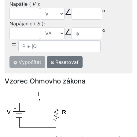
Napätie (
V
):
∠
°
Napájanie (
S
):
∠
°
=
Vypočítať
Resetovať
Vzorec Ohmovho zákona