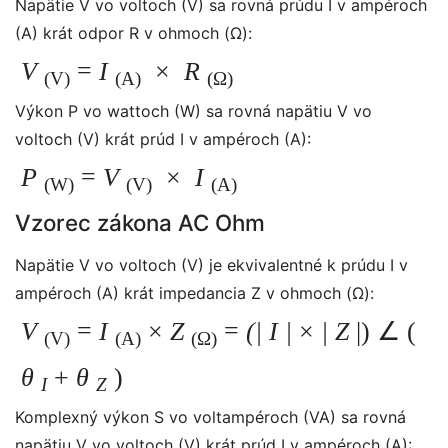
Napätie V vo voltoch (V) sa rovná prúdu I v ampéroch
(A) krát odpor R v ohmoch (Ω):
V
=
I
×
R
(V)
(A)
(Ω)
Výkon P vo wattoch (W) sa rovná napätiu V vo
voltoch (V) krát prúd I v ampéroch (A):
P
=
V
×
I
(W)
(V)
(A)
Vzorec zákona AC Ohm
Napätie V vo voltoch (V) je ekvivalentné k prúdu I v
ampéroch (A) krát impedancia Z v ohmoch (Ω):
V
=
I
×
Z
=
(|
I
|
×
|
Z
|) ∠ (
(V)
(A)
(Ω)
θ
+
θ
)
I
Z
Komplexný výkon S vo voltampéroch (VA) sa rovná
napätiu V vo voltoch (V) krát prúd I v ampéroch (A):