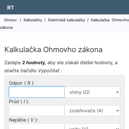
RT
Domov
/
Kalkulačky
/
Elektrické kalkulačky
/
Kalkulačka
Ohmovho
zákona
Kalkulačka Ohmovho zákona
Zadajte
2
hodnoty,
aby ste získali ďalšie hodnoty, a
stlačte tlačidlo
Vypočítať
:
Odpor (
R
):
Prúd (
I
):
Napätie (
V
):