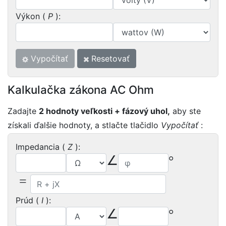
Výkon (
P
):
Vypočítať
Resetovať
Kalkulačka zákona AC Ohm
Zadajte
2 hodnoty veľkosti + fázový uhol,
aby ste
získali ďalšie hodnoty, a stlačte tlačidlo
Vypočítať
:
Impedancia (
Z
):
∠
°
=
Prúd (
I
):
∠
°