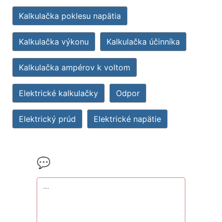
Kalkulačka poklesu napätia
Kalkulačka výkonu
Kalkulačka účinníka
Kalkulačka ampérov k voltom
Elektrické kalkulačky
Odpor
Elektrický prúd
Elektrické napätie
💬