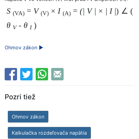
S
=
V
×
I
=
(|
V
|
×
|
I
|) ∠ (
(VA)
(V)
(A)
θ
-
θ
)
V
I
Ohmov zákon ►
Pozri tiež
Ohmov zákon
Kalkulačka rozdeľovača napätia