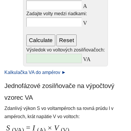
A
Zadajte volty medzi riadkami:
V
Výsledok vo voltových zosilňovačoch:
VA
Kalkulačka VA do ampérov ►
Jednofázové zosilňovače na výpočtový
vzorec VA
Zdanlivý výkon S vo voltampéroch sa rovná prúdu I v
ampéroch, krát napätie V vo voltoch:
S
=
I
×
V
(VA)
(A)
(V)