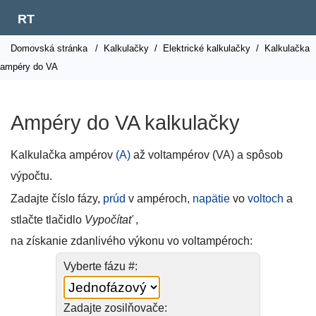
RT
Domovská stránka
/
Kalkulačky
/
Elektrické kalkulačky
/
Kalkulačka
ampéry do VA
Ampéry do VA kalkulačky
Kalkulačka ampérov
(A)
až voltampérov (VA) a spôsob
výpočtu.
Zadajte číslo fázy,
prúd
v ampéroch,
napätie
vo
voltoch
a
stlačte tlačidlo
Vypočítať
,
na získanie zdanlivého výkonu vo voltampéroch:
Vyberte fázu #:
Zadajte zosilňovače: