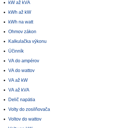
kW až kVA
kWh až kW
kWh na watt
Ohmov zákon
Kalkulačka výkonu
Účinník
VA do ampérov
VA do wattov
VA až kW
VA až kVA
Delič napätia
Volty do zosilňovača
Voltov do wattov