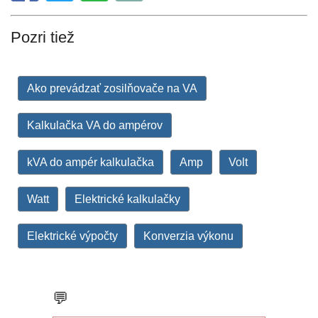
Pozri tiež
Ako prevádzať zosilňovače na VA
Kalkulačka VA do ampérov
kVA do ampér kalkulačka
Amp
Volt
Watt
Elektrické kalkulačky
Elektrické výpočty
Konverzia výkonu
💬