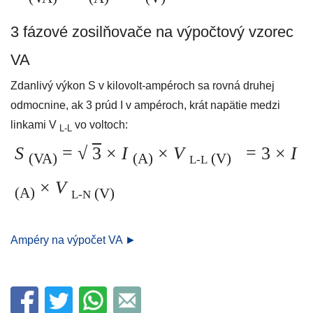
3 fázové zosilňovače na výpočtový vzorec
VA
Zdanlivý výkon S v kilovolt-ampéroch sa rovná druhej
odmocnine, ak 3 prúd I v ampéroch, krát napätie medzi
linkami V
vo voltoch:
L-L
S
=
√
3
×
I
×
V
= 3 ×
I
(VA)
(A)
(V)
L-L
×
V
(A)
(V)
L-N
Ampéry na výpočet VA ►