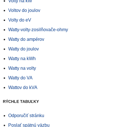
Volty na kW
Voltov do joulov
Volty do eV
Watty-volty-zosilňovače-ohmy
Watty do ampérov
Watty do joulov
Watty na kWh
Watty na volty
Watty do VA
Wattov do kVA
RÝCHLE TABUĽKY
Odporučiť stránku
Poslať spätnú väzbu