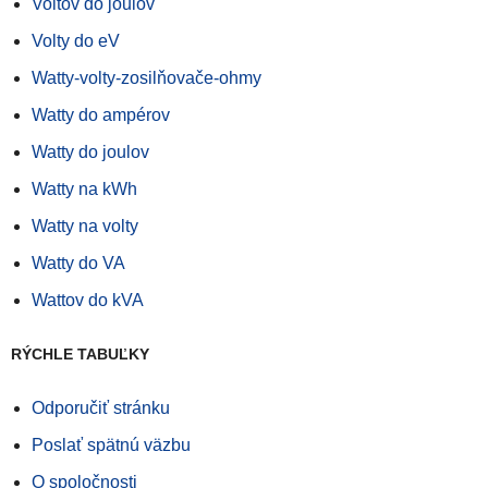
Voltov do joulov
Volty do eV
Watty-volty-zosilňovače-ohmy
Watty do ampérov
Watty do joulov
Watty na kWh
Watty na volty
Watty do VA
Wattov do kVA
RÝCHLE TABUĽKY
Odporučiť stránku
Poslať spätnú väzbu
O spoločnosti