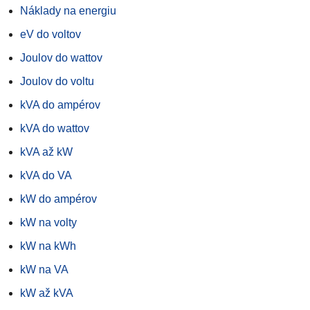
Náklady na energiu
eV do voltov
Joulov do wattov
Joulov do voltu
kVA do ampérov
kVA do wattov
kVA až kW
kVA do VA
kW do ampérov
kW na volty
kW na kWh
kW na VA
kW až kVA