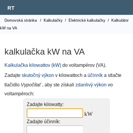
RT
Domovská stránka
/
Kalkulačky
/
Elektrické kalkulačky
/
Kalkulátor
kW na VA
kalkulačka kW na VA
Kalkulačka kilowattov (kW)
do voltampérov (VA).
Zadajte
skutočný výkon
v kilowattoch a
účinník
a stlačte
tlačidlo
Vypočítať
, aby ste získali
zdanlivý výkon
vo
voltampéroch:
Zadajte kilowatty:
kW
Zadajte účinník: