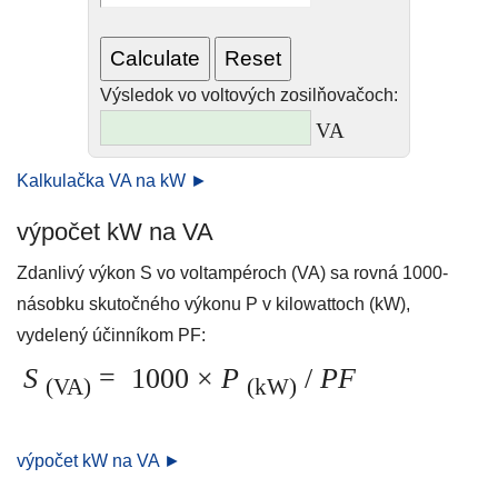
Výsledok vo voltových zosilňovačoch:
VA
Kalkulačka VA na kW ►
výpočet kW na VA
Zdanlivý výkon S vo voltampéroch (VA) sa rovná 1000-
násobku skutočného výkonu P v kilowattoch (kW),
vydelený účinníkom PF:
S
=
1000 ×
P
/
PF
(VA)
(kW)
výpočet kW na VA ►