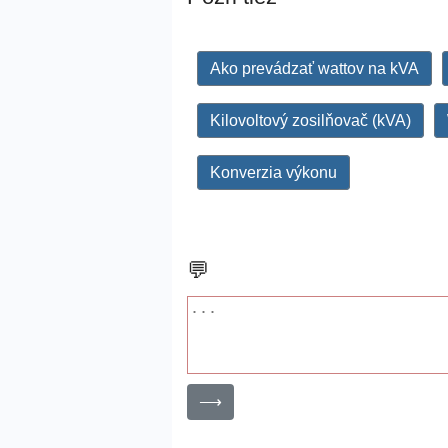
Ako prevádzať wattov na kVA
Kilovoltový zosilňovač (kVA)
Konverzia výkonu
💬
⟶