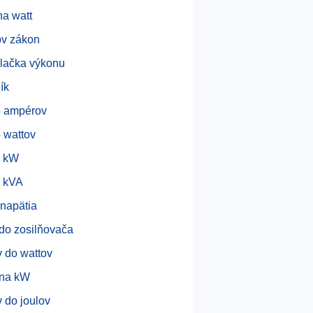
a watt
v zákon
lačka výkonu
ík
o ampérov
 wattov
ž kW
ž kVA
 napätia
 do zosilňovača
v do wattov
 na kW
v do joulov