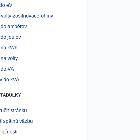
 do eV
-volty-zosilňovače-ohmy
 do ampérov
 do joulov
 na kWh
 na volty
 do VA
v do kVA
 TABUĽKY
učiť stránku
ť spätnú väzbu
ločnosti