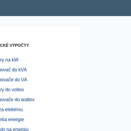
ICKÉ VÝPOČTY
ry na kW
ňovač do kVA
ňovače do VA
y do voltov
ňovače do wattov
za elektrinu
eba energie
dy na energiu