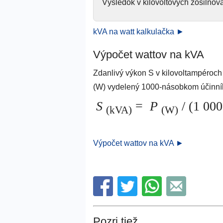
Výsledok v kilovoltových zosilňov
kVA na watt kalkulačka ►
Výpočet wattov na kVA
Zdanlivý výkon S v kilovoltampéroc
(W) vydelený 1000-násobkom účinní
S
=
P
/ (1 00
(kVA)
(W)
Výpočet wattov na kVA ►
Pozri tiež