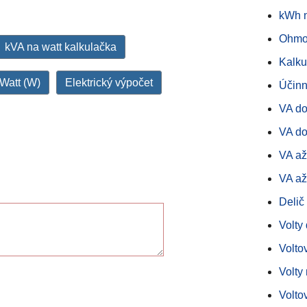
kWh n
Ohmo
kVA na watt kalkulačka
Kalku
Watt (W)
Elektrický výpočet
Účinn
VA d
VA do
VA a
VA a
Delič
Volty
Volto
Volty
Volto