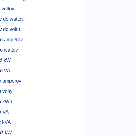
 voltov
v do wattov
v do voltu
do ampérov
o wattov
až kW
do VA
o ampérov
 volty
a kWh
a VA
ž kVA
až kW