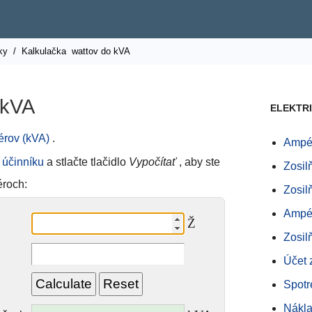
ky
/
Kalkulačka
wattov do kVA
 kVA
ELEKTR
érov (kVA)
.
Ampé
a
účinníku
a stlačte tlačidlo
Vypočítať
, aby ste
Zosil
éroch:
Zosil
Ampér
Ž
Zosil
Účet 
Spotr
Nákla