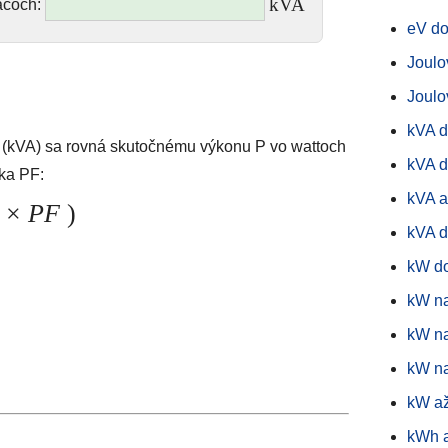
kVA
ačoch:
eV do
Joulo
Joulo
kVA 
h (kVA) sa rovná skutočnému výkonu P vo wattoch
kVA d
ka PF:
kVA 
0 ×
PF
)
kVA 
kW d
kW na
kW n
kW n
kW a
kWh 