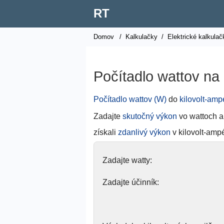
RT
Domov
/
Kalkulačky
/
Elektrické kalkulač
Počítadlo wattov na
Počítadlo wattov (W)
do
kilovolt-amp
Zadajte
skutočný výkon
vo wattoch 
získali
zdanlivý výkon
v kilovolt-amp
Zadajte watty:
Zadajte účinník: